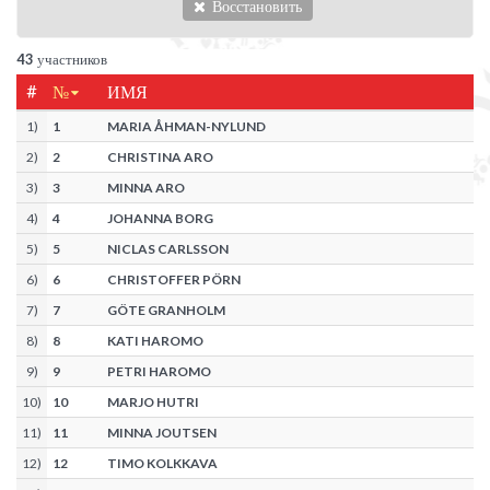
Восстановить
43
участников
#
№
ИМЯ
1
)
1
MARIA ÅHMAN-NYLUND
2
)
2
CHRISTINA ARO
3
)
3
MINNA ARO
4
)
4
JOHANNA BORG
5
)
5
NICLAS CARLSSON
6
)
6
CHRISTOFFER PÖRN
7
)
7
GÖTE GRANHOLM
8
)
8
KATI HAROMO
9
)
9
PETRI HAROMO
10
)
10
MARJO HUTRI
11
)
11
MINNA JOUTSEN
12
)
12
TIMO KOLKKAVA