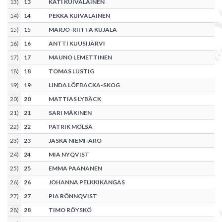
13
)
13
KATI KUIVALAINEN
14
)
14
PEKKA KUIVALAINEN
15
)
15
MARJO-RIITTA KUJALA
16
)
16
ANTTI KUUSIJÄRVI
17
)
17
MAUNO LEMETTINEN
18
)
18
TOMAS LUSTIG
19
)
19
LINDA LÖFBACKA-SKOG
20
)
20
MATTIAS LYBÄCK
21
)
21
SARI MÄKINEN
22
)
22
PATRIK MÖLSÄ
23
)
23
JASKA NIEMI-ARO
24
)
24
MIA NYQVIST
25
)
25
EMMA PAANANEN
26
)
26
JOHANNA PELKKIKANGAS
27
)
27
PIA RÖNNQVIST
28
)
28
TIMO RÖYSKÖ