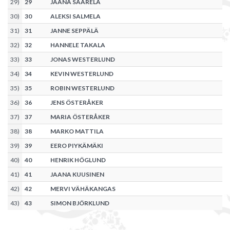
29
)
29
JAANA SAARELA
30
)
30
ALEKSI SALMELA
31
)
31
JANNE SEPPÄLÄ
32
)
32
HANNELE TAKALA
33
)
33
JONAS WESTERLUND
34
)
34
KEVIN WESTERLUND
35
)
35
ROBIN WESTERLUND
36
)
36
JENS ÖSTERÅKER
37
)
37
MARIA ÖSTERÅKER
38
)
38
MARKO MATTILA
39
)
39
EERO PIYKÄMÄKI
40
)
40
HENRIK HÖGLUND
41
)
41
JAANA KUUSINEN
42
)
42
MERVI VÄHÄKANGAS
43
)
43
SIMON BJÖRKLUND