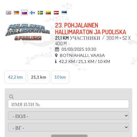
23. POHJALAINEN
HALLIMARATON JA PUOLISKA
21,1 KM
УЧАСТНИКИ
/
300 M + 52 X
400 M
01/03/2025 10:30
BOTNIAHALLI, VAASA
42,2 KM / 21,1 KM / 10 KM
42,2 km
21,1 km
10 km