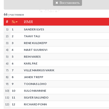
Восстановить
66
участников
#
№
ИМЯ
1
)
1
SANDER ILVES
2
)
2
TAAVI TALI
3
)
3
RENE KULDKEPP
4
)
4
MART SUURKIVI
5
)
5
REIN VARES
6
)
6
KARL PAE
7
)
7
VILLE MARKUS VARIK
8
)
8
JANEK TREPP
9
)
9
TOOMAS LOHO
10
)
10
SULO MANNINE
11
)
11
SILVER SALUNDO
12
)
12
RICHARD PONN