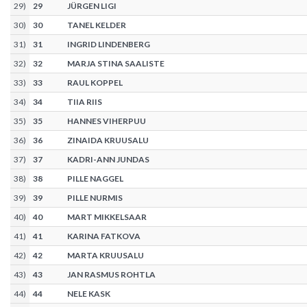
29
)
29
JÜRGEN LIGI
30
)
30
TANEL KELDER
31
)
31
INGRID LINDENBERG
32
)
32
MARJA STINA SAALISTE
33
)
33
RAUL KOPPEL
34
)
34
TIIA RIIS
35
)
35
HANNES VIHERPUU
36
)
36
ZINAIDA KRUUSALU
37
)
37
KADRI-ANN JUNDAS
38
)
38
PILLE NAGGEL
39
)
39
PILLE NURMIS
40
)
40
MART MIKKELSAAR
41
)
41
KARINA FATKOVA
42
)
42
MARTA KRUUSALU
43
)
43
JAN RASMUS ROHTLA
44
)
44
NELE KASK