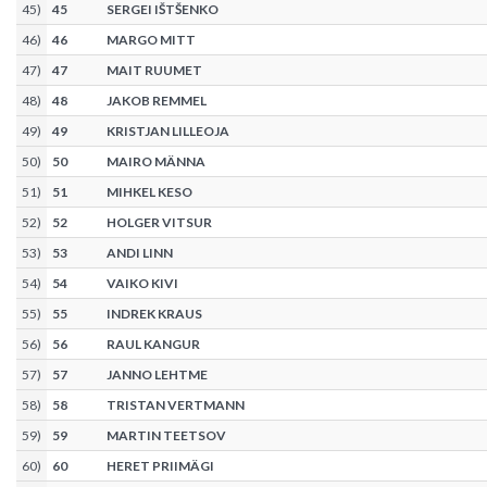
45
)
45
SERGEI IŠTŠENKO
46
)
46
MARGO MITT
47
)
47
MAIT RUUMET
48
)
48
JAKOB REMMEL
49
)
49
KRISTJAN LILLEOJA
50
)
50
MAIRO MÄNNA
51
)
51
MIHKEL KESO
52
)
52
HOLGER VITSUR
53
)
53
ANDI LINN
54
)
54
VAIKO KIVI
55
)
55
INDREK KRAUS
56
)
56
RAUL KANGUR
57
)
57
JANNO LEHTME
58
)
58
TRISTAN VERTMANN
59
)
59
MARTIN TEETSOV
60
)
60
HERET PRIIMÄGI