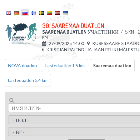
30. SAAREMAA DUATLON
SAAREMAA DUATLON
УЧАСТНИКИ
/
5 KM + 
KM
27/09/2025 14:00
KURESSAARE STAADI
KRISTJAN RAIENDI JA JAAN PEHKI MÄLEST
NOVA duatlon
Lasteduatlon 1,5 km
Saaremaa duatlon
Lasteduatlon 5,4 km