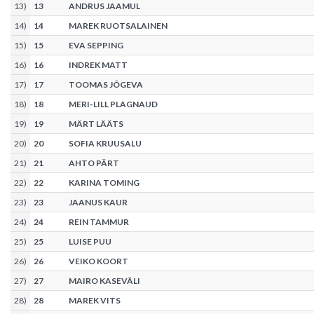
13
)
13
ANDRUS JAAMUL
14
)
14
MAREK RUOTSALAINEN
15
)
15
EVA SEPPING
16
)
16
INDREK MATT
17
)
17
TOOMAS JÕGEVA
18
)
18
MERI-LILL PLAGNAUD
19
)
19
MÄRT LÄÄTS
20
)
20
SOFIA KRUUSALU
21
)
21
AHTO PÄRT
22
)
22
KARINA TOMING
23
)
23
JAANUS KAUR
24
)
24
REIN TAMMUR
25
)
25
LUISE PUU
26
)
26
VEIKO KOORT
27
)
27
MAIRO KASEVÄLI
28
)
28
MAREK VITS