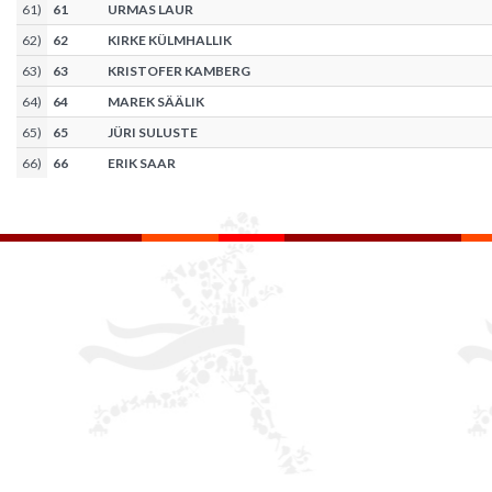
61
)
61
URMAS LAUR
62
)
62
KIRKE KÜLMHALLIK
63
)
63
KRISTOFER KAMBERG
64
)
64
MAREK SÄÄLIK
65
)
65
JÜRI SULUSTE
66
)
66
ERIK SAAR