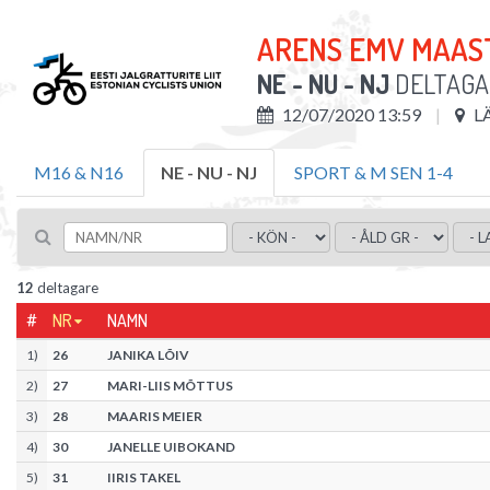
ARENS EMV MAAS
NE - NU - NJ
DELTAG
12/07/2020 13:59
L
M16 & N16
NE - NU - NJ
SPORT & M SEN 1-4
12
deltagare
#
NR
NAMN
1
)
26
JANIKA LÕIV
2
)
27
MARI-LIIS MÕTTUS
3
)
28
MAARIS MEIER
4
)
30
JANELLE UIBOKAND
5
)
31
IIRIS TAKEL