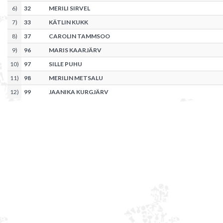
6
)
32
MERILI SIRVEL
7
)
33
KÄTLIN KUKK
8
)
37
CAROLIN TAMMSOO
9
)
96
MARIS KAARJÄRV
10
)
97
SILLE PUHU
11
)
98
MERILIN METSALU
12
)
99
JAANIKA KURGJÄRV