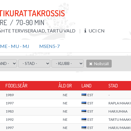
TIKURATTAKROSSIS
ARE
/
70-90 MIN
ÄHTE TERVISERAJAD, TARTU VALD
UCI CN
ME - MU - MJ
MSEN5-7
Nollställ
FÖDELSEÅR
ÅLD GR
LAND
STAD
1989
NE
EST
-
1997
NE
EST
RAPLA MAAK
1983
NE
EST
HARJUMAA
1992
NE
EST
TARTU MAA
1997
NE
EST
HARJU MAA