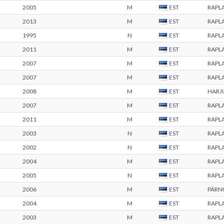
2005
M
EST
RAPL
2013
M
EST
RAPL
1995
N
EST
RAPL
2011
M
EST
RAPL
2007
M
EST
RAPL
2007
M
EST
RAPL
2008
M
EST
HARJ
2007
M
EST
RAPL
2011
M
EST
RAPL
2003
N
EST
RAPL
2002
N
EST
RAPL
2004
M
EST
RAPL
2005
N
EST
RAPL
2006
M
EST
PÄRN
2004
M
EST
RAPL
2003
M
EST
RAPL