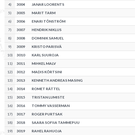
4
)
3004
JANAR LOORENTS
5
)
3005
MARIT TARM
6
)
3006
ENARI TÕNSTRÖM
7
)
3007
HENDRIK NIKLUS
8
)
3008
DOMINIK SAMUEL
9
)
3009
KRISTO PARISVÄ
10
)
3010
KARL SUUROJA
11
)
3011
MIHKEL MALV
12
)
3012
MADIS KÕRTSINI
13
)
3013
KENNETH ANDREAS MASING
14
)
3014
ROMET RÄTTEL
15
)
3015
TRISTAN LUMISTE
16
)
3016
TOMMY VASSERMAN
17
)
3017
ROGER PURTSAK
18
)
3018
SAARA SOFIIA TAMMEPUU
19
)
3019
RAHEL RAHUOJA