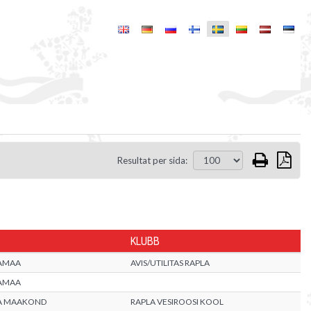
Resultat per sida:
KLUBB
AMAA
AVIS/UTILITAS RAPLA
AMAA
A MAAKOND
RAPLA VESIROOSI KOOL