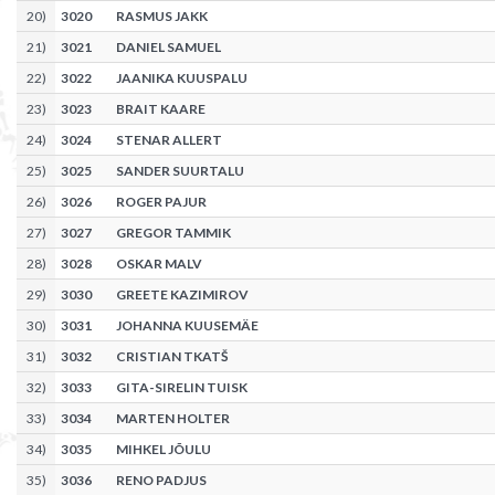
20
)
3020
RASMUS JAKK
21
)
3021
DANIEL SAMUEL
22
)
3022
JAANIKA KUUSPALU
23
)
3023
BRAIT KAARE
24
)
3024
STENAR ALLERT
25
)
3025
SANDER SUURTALU
26
)
3026
ROGER PAJUR
27
)
3027
GREGOR TAMMIK
28
)
3028
OSKAR MALV
29
)
3030
GREETE KAZIMIROV
30
)
3031
JOHANNA KUUSEMÄE
31
)
3032
CRISTIAN TKATŠ
32
)
3033
GITA-SIRELIN TUISK
33
)
3034
MARTEN HOLTER
34
)
3035
MIHKEL JÕULU
35
)
3036
RENO PADJUS