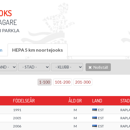
OOKS
AGARE
'I PARKLA
m
HEPA 5 km noortejooks
Nollställ
1
-
100
101
-
200
201
-
300
FÖDELSEÅR
ÅLD GR
LAND
STAD
1991
M
EST
RAPL
2005
M
EST
RAPL
2006
M
EST
RAPL