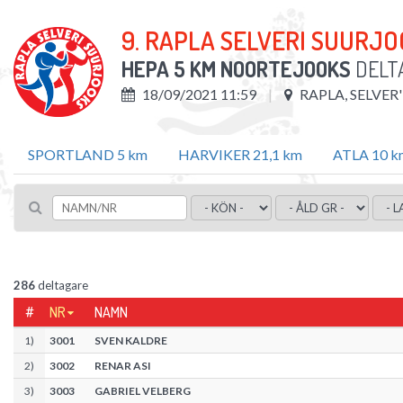
9. RAPLA SELVERI SUURJ
HEPA 5 KM NOORTEJOOKS
DELT
18/09/2021 11:59
RAPLA, SELVER
SPORTLAND 5 km
HARVIKER 21,1 km
ATLA 10 k
286
deltagare
#
NR
NAMN
1
)
3001
SVEN KALDRE
2
)
3002
RENAR ASI
3
)
3003
GABRIEL VELBERG