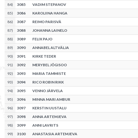
84
)
3085
VADIM STEPANOV
85
)
3086
KAROLIINA HANGA
86
)
3087
REIMO PARISVÄ
87
)
3088
JOHANNA LAINELO
88
)
3089
FELIX PAJO
89
)
3090
ANNABEL ALTVÄLJA
90
)
3091
KIRKE TEDER
91
)
3092
MERYBEL JÕGISOO
92
)
3093
MARIA TAMMISTE
93
)
3094
RICO ROBIN RIKK
94
)
3095
VENNO JÄRVELA
95
)
3096
MINNA MARI AMBUR
96
)
3097
KERSTIN UUSTALU
97
)
3098
ANNA ARTEMJEVA
98
)
3099
ANNI LAVRITS
99
)
3100
ANASTASIA ARTEMJEVA