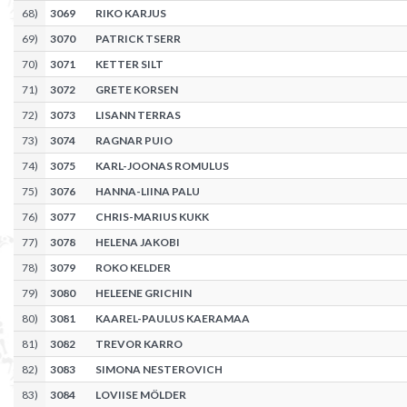
68
)
3069
RIKO KARJUS
69
)
3070
PATRICK TSERR
70
)
3071
KETTER SILT
71
)
3072
GRETE KORSEN
72
)
3073
LISANN TERRAS
73
)
3074
RAGNAR PUIO
74
)
3075
KARL-JOONAS ROMULUS
75
)
3076
HANNA-LIINA PALU
76
)
3077
CHRIS-MARIUS KUKK
77
)
3078
HELENA JAKOBI
78
)
3079
ROKO KELDER
79
)
3080
HELEENE GRICHIN
80
)
3081
KAAREL-PAULUS KAERAMAA
81
)
3082
TREVOR KARRO
82
)
3083
SIMONA NESTEROVICH
83
)
3084
LOVIISE MÖLDER