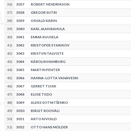
36
)
3037
ROBERT HENDRIKSON
37
)
3038
GREGOR SUTRI
38
)
3039
OSVALD KÄBIN
39
)
3040
KARL JAAN RAHULA
40
)
3041
EMMA KUUSELA
41
)
3042
KRISTOFER STARIKOV
42
)
3043
KRISTIIN TALVISTE
43
)
3044
KÄROLIN HAMBURG
44
)
3045
MARTIN PENTER
45
)
3046
HANNA-LOTTA VANAVESKI
46
)
3047
GERRET TUISK
47
)
3048
ELIISE TIIDO
48
)
3049
ALEKS SOTNITŠENKO
49
)
3050
BIRGIT ROOVÄLI
50
)
3051
ARTO KIVISILD
51
)
3052
OTTO HANS MÖLDER