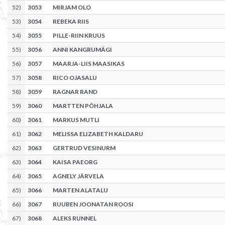
52
)
3053
MIRJAM OLO
53
)
3054
REBEKA RIIS
54
)
3055
PILLE-RIIN KRUUS
55
)
3056
ANNI KANGRUMÄGI
56
)
3057
MAARJA-LIIS MAASIKAS
57
)
3058
RICO OJASALU
58
)
3059
RAGNAR RAND
59
)
3060
MARTTEN PÕHJALA
60
)
3061
MARKUS MUTLI
61
)
3062
MELISSA ELIZABETH KALDARU
62
)
3063
GERTRUD VESINURM
63
)
3064
KAISA PAEORG
64
)
3065
AGNELY JÄRVELA
65
)
3066
MARTEN ALATALU
66
)
3067
RUUBEN JOONATAN ROOSI
67
)
3068
ALEKS RUNNEL