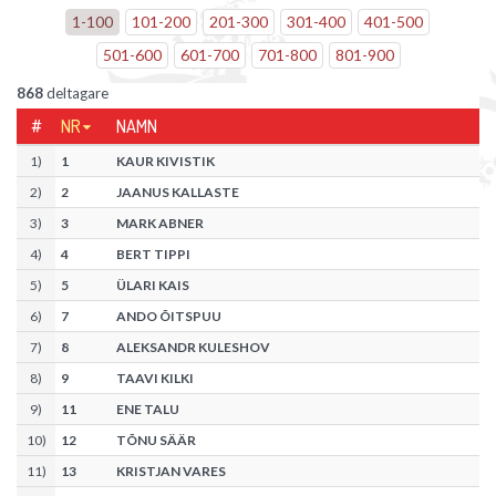
1
-
100
101
-
200
201
-
300
301
-
400
401
-
500
501
-
600
601
-
700
701
-
800
801
-
900
868
deltagare
#
NR
NAMN
1
)
1
KAUR KIVISTIK
2
)
2
JAANUS KALLASTE
3
)
3
MARK ABNER
4
)
4
BERT TIPPI
5
)
5
ÜLARI KAIS
6
)
7
ANDO ÕITSPUU
7
)
8
ALEKSANDR KULESHOV
8
)
9
TAAVI KILKI
9
)
11
ENE TALU
10
)
12
TÕNU SÄÄR
11
)
13
KRISTJAN VARES