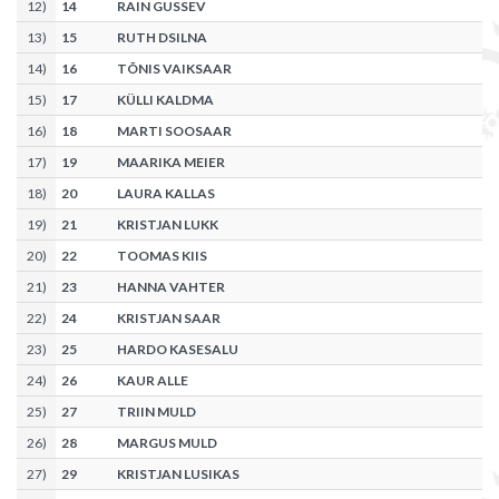
12
)
14
RAIN GUSSEV
13
)
15
RUTH DSILNA
14
)
16
TÕNIS VAIKSAAR
15
)
17
KÜLLI KALDMA
16
)
18
MARTI SOOSAAR
17
)
19
MAARIKA MEIER
18
)
20
LAURA KALLAS
19
)
21
KRISTJAN LUKK
20
)
22
TOOMAS KIIS
21
)
23
HANNA VAHTER
22
)
24
KRISTJAN SAAR
23
)
25
HARDO KASESALU
24
)
26
KAUR ALLE
25
)
27
TRIIN MULD
26
)
28
MARGUS MULD
27
)
29
KRISTJAN LUSIKAS