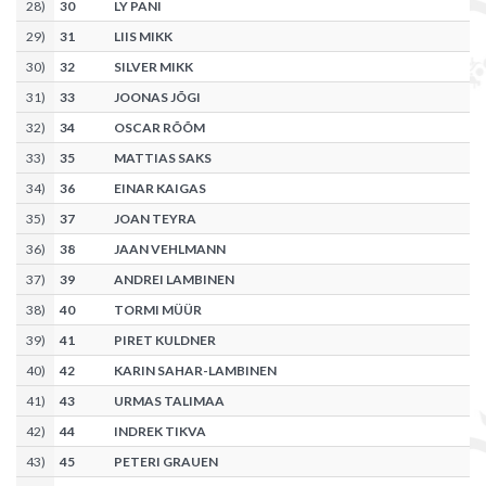
28
)
30
LY PANI
29
)
31
LIIS MIKK
30
)
32
SILVER MIKK
31
)
33
JOONAS JÕGI
32
)
34
OSCAR RÕÕM
33
)
35
MATTIAS SAKS
34
)
36
EINAR KAIGAS
35
)
37
JOAN TEYRA
36
)
38
JAAN VEHLMANN
37
)
39
ANDREI LAMBINEN
38
)
40
TORMI MÜÜR
39
)
41
PIRET KULDNER
40
)
42
KARIN SAHAR-LAMBINEN
41
)
43
URMAS TALIMAA
42
)
44
INDREK TIKVA
43
)
45
PETERI GRAUEN