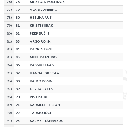
76
)
78
KRISTJAN POLTIMÄE
77
)
79
ALARI LUMBERG
78
)
80
HEELIKA AUS
79
)
81
KRISTI SIIBAK
80
)
82
PEEP BUŠIN
81
)
83
ARGO RONK
82
)
84
KADRI VESKE
83
)
85
MEELIKA MUISO
84
)
86
RASMUS LAAN
85
)
87
HANNALORE TAAL
86
)
88
KAIDO ROSIN
87
)
89
GERDA PALTS
88
)
90
RIVO SUBI
89
)
91
KARMEN TIITSON
90
)
92
TARMO JÕGI
91
)
93
KALMER TÄNAVSUU