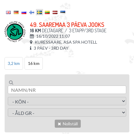
49. SAAREMAA 3 PÄEVA JOOKS
16 KM
DELTAGARE
/
3 ETAPP/3RD STAGE
16/10/2022 11:07
KURESSAARE, ASA SPA HOTELL
3 PÄEV - 3RD DAY
3,2 km
16 km
Nollställ