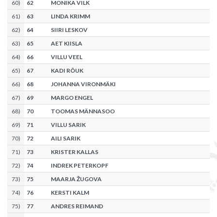
60
)
62
MONIKA VILK
61
)
63
LINDA KRIMM
62
)
64
SIIRI LESKOV
63
)
65
AET KIISLA
64
)
66
VILLU VEEL
65
)
67
KADI RÕUK
66
)
68
JOHANNA VIRONMÄKI
67
)
69
MARGO ENGEL
68
)
70
TOOMAS MÄNNASOO
69
)
71
VILLU SARIK
70
)
72
AILI SARIK
71
)
73
KRISTER KALLAS
72
)
74
INDREK PETERKOPF
73
)
75
MAARJA ŽUGOVA
74
)
76
KERSTI KALM
75
)
77
ANDRES REIMAND