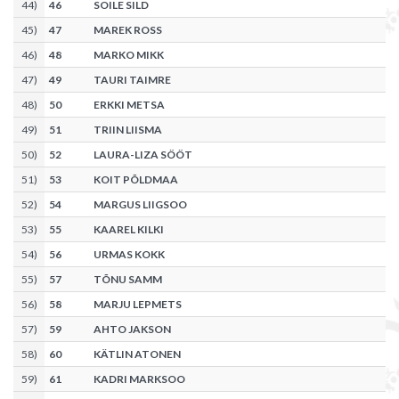
44
)
46
SOILE SILD
45
)
47
MAREK ROSS
46
)
48
MARKO MIKK
47
)
49
TAURI TAIMRE
48
)
50
ERKKI METSA
49
)
51
TRIIN LIISMA
50
)
52
LAURA-LIZA SÖÖT
51
)
53
KOIT PÕLDMAA
52
)
54
MARGUS LIIGSOO
53
)
55
KAAREL KILKI
54
)
56
URMAS KOKK
55
)
57
TÕNU SAMM
56
)
58
MARJU LEPMETS
57
)
59
AHTO JAKSON
58
)
60
KÄTLIN ATONEN
59
)
61
KADRI MARKSOO