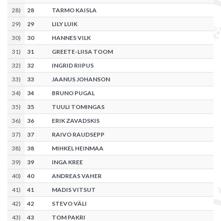
28
)
28
TARMO KAISLA
29
)
29
LILY LUIK
30
)
30
HANNES VILK
31
)
31
GREETE-LIISA TOOM
32
)
32
INGRID RIIPUS
33
)
33
JAANUS JOHANSON
34
)
34
BRUNO PUGAL
35
)
35
TUULI TOMINGAS
36
)
36
ERIK ZAVADSKIS
37
)
37
RAIVO RAUDSEPP
38
)
38
MIHKEL HEINMAA
39
)
39
INGA KREE
40
)
40
ANDREAS VAHER
41
)
41
MADIS VITSUT
42
)
42
STEVO VÄLI
43
)
43
TOM PAKRI