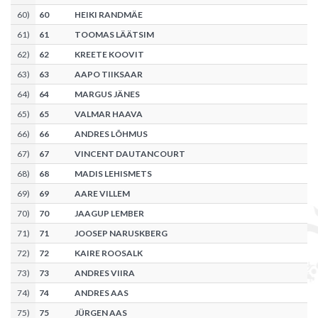
60
)
60
HEIKI RANDMÄE
61
)
61
TOOMAS LÄÄTSIM
62
)
62
KREETE KOOVIT
63
)
63
AAPO TIIKSAAR
64
)
64
MARGUS JÄNES
65
)
65
VALMAR HAAVA
66
)
66
ANDRES LÕHMUS
67
)
67
VINCENT DAUTANCOURT
68
)
68
MADIS LEHISMETS
69
)
69
AARE VILLEM
70
)
70
JAAGUP LEMBER
71
)
71
JOOSEP NARUSKBERG
72
)
72
KAIRE ROOSALK
73
)
73
ANDRES VIIRA
74
)
74
ANDRES AAS
75
)
75
JÜRGEN AAS