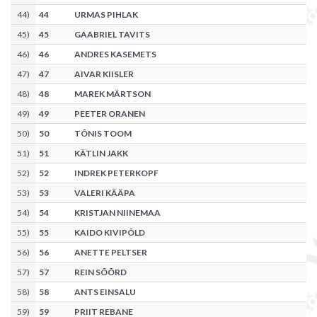
44
)
44
URMAS PIHLAK
45
)
45
GAABRIEL TAVITS
46
)
46
ANDRES KASEMETS
47
)
47
AIVAR KIISLER
48
)
48
MAREK MÄRTSON
49
)
49
PEETER ORANEN
50
)
50
TÕNIS TOOM
51
)
51
KÄTLIN JAKK
52
)
52
INDREK PETERKOPF
53
)
53
VALERI KÄÄPA
54
)
54
KRISTJAN NIINEMAA
55
)
55
KAIDO KIVIPÕLD
56
)
56
ANETTE PELTSER
57
)
57
REIN SÕÕRD
58
)
58
ANTS EINSALU
59
)
59
PRIIT REBANE