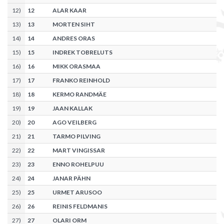
12
)
12
ALAR KAAR
13
)
13
MORTEN SIHT
14
)
14
ANDRES ORAS
15
)
15
INDREK TOBRELUTS
16
)
16
MIKK ORASMAA
17
)
17
FRANKO REINHOLD
18
)
18
KERMO RANDMÄE
19
)
19
JAAN KALLAK
20
)
20
AGO VEILBERG
21
)
21
TARMO PILVING
22
)
22
MART VINGISSAR
23
)
23
ENNO ROHELPUU
24
)
24
JANAR PÄHN
25
)
25
URMET ARUSOO
26
)
26
REINIS FELDMANIS
27
)
27
OLARI ORM