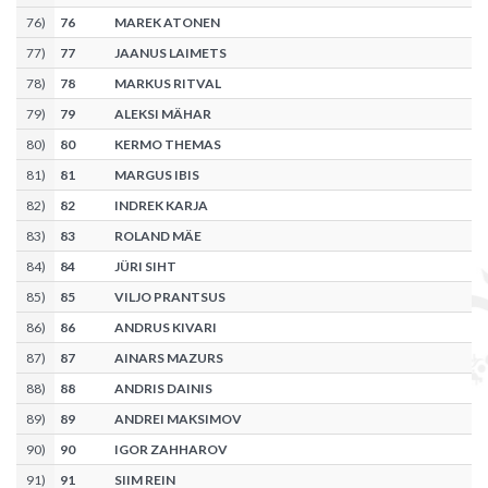
76
)
76
MAREK ATONEN
77
)
77
JAANUS LAIMETS
78
)
78
MARKUS RITVAL
79
)
79
ALEKSI MÄHAR
80
)
80
KERMO THEMAS
81
)
81
MARGUS IBIS
82
)
82
INDREK KARJA
83
)
83
ROLAND MÄE
84
)
84
JÜRI SIHT
85
)
85
VILJO PRANTSUS
86
)
86
ANDRUS KIVARI
87
)
87
AINARS MAZURS
88
)
88
ANDRIS DAINIS
89
)
89
ANDREI MAKSIMOV
90
)
90
IGOR ZAHHAROV
91
)
91
SIIM REIN