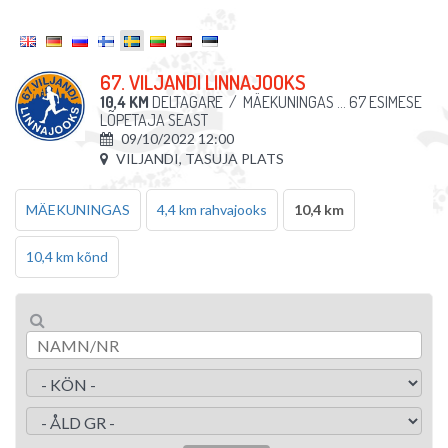
67. VILJANDI LINNAJOOKS
10,4 KM
DELTAGARE
/
MÄEKUNINGAS ... 67 ESIMESE
LÕPETAJA SEAST
09/10/2022 12:00
VILJANDI, TASUJA PLATS
MÄEKUNINGAS
4,4 km rahvajooks
10,4 km
10,4 km kõnd