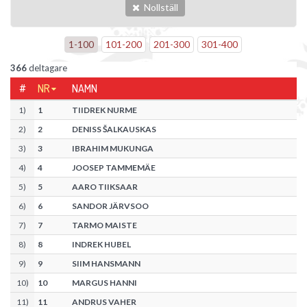
Nollställ
1
-
100
101
-
200
201
-
300
301
-
400
366
deltagare
#
NR
NAMN
1
)
1
TIIDREK NURME
2
)
2
DENISS ŠALKAUSKAS
3
)
3
IBRAHIM MUKUNGA
4
)
4
JOOSEP TAMMEMÄE
5
)
5
AARO TIIKSAAR
6
)
6
SANDOR JÄRVSOO
7
)
7
TARMO MAISTE
8
)
8
INDREK HUBEL
9
)
9
SIIM HANSMANN
10
)
10
MARGUS HANNI
11
)
11
ANDRUS VAHER