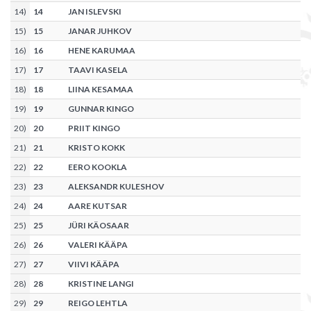
14
)
14
JAN ISLEVSKI
15
)
15
JANAR JUHKOV
16
)
16
HENE KARUMAA
17
)
17
TAAVI KASELA
18
)
18
LIINA KESAMAA
19
)
19
GUNNAR KINGO
20
)
20
PRIIT KINGO
21
)
21
KRISTO KOKK
22
)
22
EERO KOOKLA
23
)
23
ALEKSANDR KULESHOV
24
)
24
AARE KUTSAR
25
)
25
JÜRI KÄOSAAR
26
)
26
VALERI KÄÄPA
27
)
27
VIIVI KÄÄPA
28
)
28
KRISTINE LANGI
29
)
29
REIGO LEHTLA