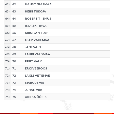
62
)
62
HANS TERASMAA
63
)
63
HEIKI TIIKOJA
64
)
64
ROBERT TIISMUS
65
)
65
INDREK TIKVA
66
)
66
KRISTJAN TULP
67
)
67
OLEV VAHEMAA
68
)
68
JANE VAIN
69
)
69
LAURI VALDMAA
70
)
70
PRIIT VALK
71
)
71
ERKI VEEROOS
72
)
72
LAGLE VETEMÄE
73
)
73
MARGUS VIET
74
)
74
JUHAN VIIK
75
)
75
AINIKA ÖÖPIK