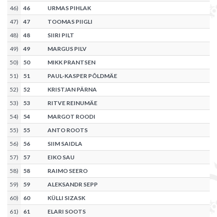
46
)
46
URMAS PIHLAK
47
)
47
TOOMAS PIIGLI
48
)
48
SIIRI PILT
49
)
49
MARGUS PILV
50
)
50
MIKK PRANTSEN
51
)
51
PAUL-KASPER PÕLDMÄE
52
)
52
KRISTJAN PÄRNA
53
)
53
RITVE REINUMÄE
54
)
54
MARGOT ROODI
55
)
55
ANTO ROOTS
56
)
56
SIIM SAIDLA
57
)
57
EIKO SAU
58
)
58
RAIMO SEERO
59
)
59
ALEKSANDR SEPP
60
)
60
KÜLLI SIZASK
61
)
61
ELARI SOOTS