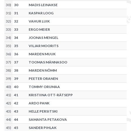
30
)
30
MADIS LEINAKSE
31
)
31
KASPAR LOOG
32
)
32
VAHUR LUIK
33
)
33
ERGO MEIER
34
)
34
JOONAS MENGEL
35
)
35
VILJAR MOORITS
36
)
36
MARDEN MUUK
37
)
37
TOOMAS MÄNNASOO
38
)
38
MARDEN NÕMM
39
)
39
PEETER ORANEN
40
)
40
TOMMY ORUMAA
41
)
41
KRISTIINA OTT-RÄTSEPP
42
)
42
ARDO PANK
43
)
43
HELLE PERSITSKI
44
)
44
SAMANTA PETAKOVA
45
)
45
SANDER PIHLAK