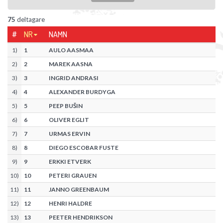
75
deltagare
#
NR
NAMN
1
)
1
AULO AASMAA
2
)
2
MAREK AASNA
3
)
3
INGRID ANDRASI
4
)
4
ALEXANDER BURDYGA
5
)
5
PEEP BUŠIN
6
)
6
OLIVER EGLIT
7
)
7
URMAS ERVIN
8
)
8
DIEGO ESCOBAR FUSTE
9
)
9
ERKKI ETVERK
10
)
10
PETERI GRAUEN
11
)
11
JANNO GREENBAUM
12
)
12
HENRI HALDRE
13
)
13
PEETER HENDRIKSON