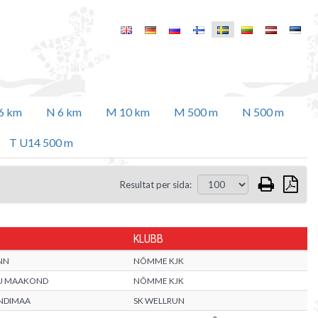
6 km
N 6 km
M 10 km
M 500 m
N 500 m
T U14 500 m
Resultat per sida:
KLUBB
NN
NÕMME KJK
U MAAKOND
NÕMME KJK
ANDIMAA
SK WELLRUN