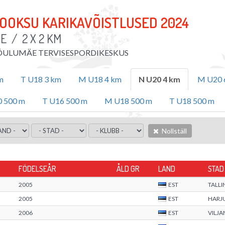
OOKSU KARIKAVÕISTLUSED 2024
RE
/
2 X 2 KM
ÕULUMÄE TERVISESPORDIKESKUS
m
T U18 3 km
M U18 4 km
N U20 4 km
M U20 
 500 m
T U16 500 m
M U18 500 m
T U18 500 m
Nollställ
FÖDELSEÅR
ÅLD GR
LAND
STAD
2005
EST
TALLI
2005
EST
HARJ
2006
EST
VILJ