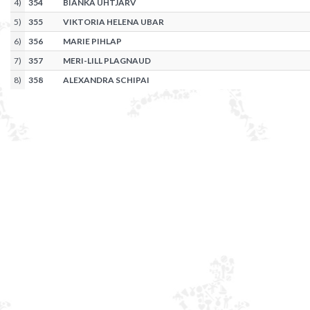
4
)
354
BIANKA UHTJÄRV
5
)
355
VIKTORIA HELENA UBAR
6
)
356
MARIE PIHLAP
7
)
357
MERI-LILL PLAGNAUD
8
)
358
ALEXANDRA SCHIPAI