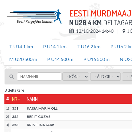
EESTI MURDMAAJ
N U20 4 KM
DELTAGA
12/10/2024 14:40
J
T U14 1 km
P U14 1 km
T U16 2 km
P U16 2 k
M U20 500 m
P U14 500 m
P U16 500 m
N U20
8
deltagare
#
NR
NAMN
1
)
351
KAISA MARIA OLL
2
)
352
BERIT GUZAS
3
)
353
KRISTIINA JAKK