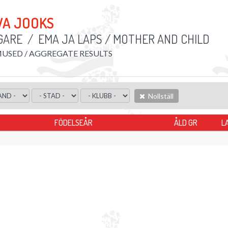
VA JOOKS
GARE
/
EMA JA LAPS / MOTHER AND CHILD
SED / AGGREGATE RESULTS
Nollställ
FÖDELSEÅR
ÅLD GR
L