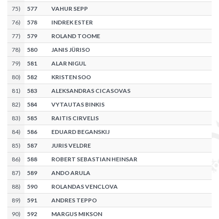
75
)
577
VAHUR SEPP
76
)
578
INDREK ESTER
77
)
579
ROLAND TOOME
78
)
580
JANIS JÜRISO
79
)
581
ALAR NIGUL
80
)
582
KRISTEN SOO
81
)
583
ALEKSANDRAS CICASOVAS
82
)
584
VYTAUTAS BINKIS
83
)
585
RAITIS CIRVELIS
84
)
586
EDUARD BEGANSKIJ
85
)
587
JURIS VELDRE
86
)
588
ROBERT SEBASTIAN HEINSAR
87
)
589
ANDO ARULA
88
)
590
ROLANDAS VENCLOVA
89
)
591
ANDRES TEPPO
90
)
592
MARGUS MIKSON