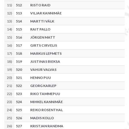
11
)
512
RISTO RAID
12
)
513
VILJAR KANNIMÄE
13
)
514
MARTTI VÄLK
14
)
515
RAIT PALLO
15
)
516
JÖRGEN MATT
16
)
517
GIRTS CIRVELIS
17
)
518
MARKUS LEPMETS
18
)
519
JUSTINAS BIEKSA
19
)
520
VAHUR VALVAS
20
)
521
HENNO PUU
21
)
522
GEORG KARLEP
22
)
523
RIKO TAMMEPUU
23
)
524
MIHKEL KANNIMÄE
24
)
525
REIKO ROSENTHAL
25
)
526
MADIS KOLLO
26
)
527
KRISTJAN RANDMA