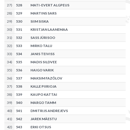
27
)
528
MATI-EVERT ALGPEUS
28
)
529
MARTINS SARS
29
)
530
SIIM SISKA
30
)
531
KRISTJAN LAANEMAA
31
)
532
SASS JÜRISOO
32
)
533
MIRKO TALU
33
)
534
JANIS TEIVISS
34
)
535
MADIS SILDVEE
35
)
536
HAIGO VARIK
36
)
537
MAKSIM FAZÕLOV
37
)
538
KALLE PIIRIOJA
38
)
539
KAUPO KATTAI
39
)
540
MARGO TAMM
40
)
541
DMITRIJS ANDREJEVS
41
)
542
JAREK MÄESTU
42
)
543
ERKI OTSUS