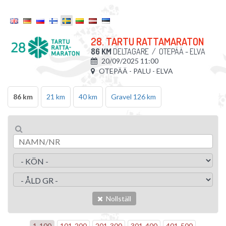
28. TARTU RATTAMARATON
86 KM
DELTAGARE
/
OTEPÄÄ - ELVA
20/09/2025 11:00
OTEPÄÄ - PALU - ELVA
86 km
21 km
40 km
Gravel 126 km
Nollställ
1
-
100
101
-
200
201
-
300
301
-
400
401
-
500