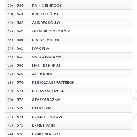
59
)
560
RAINO EINROOS
60
)
561
KRISTO HÜDSI
61
)
562
ANDRES KOLLO
62
)
563
GLEN GREGORY KÕIV
63
)
564
RISTO RAAPER
64
)
565
IVAR PILV
65
)
566
VAIDO PADUMÄE
66
)
568
HANNES KIIPUS
67
)
569
ATS KANNE
68
)
570
REINOLDAS MUSTEIKIS
69
)
571
KURMO NEEMELA
70
)
572
STASYS RAZMA
71
)
573
INTS LERME
72
)
574
ROMANS JEZOVS
73
)
575
ERMET VAIN
74
)
576
ERKKI RAASUKE