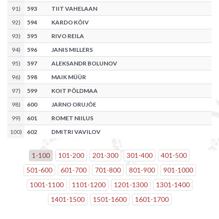
91
)
593
TIIT VAHELAAN
92
)
594
KARDO KÕIV
93
)
595
RIVO REILA
94
)
596
JANIS MILLERS
95
)
597
ALEKSANDR BOLUNOV
96
)
598
MAIK MÜÜR
97
)
599
KOIT PÕLDMAA
98
)
600
JARNO ORUJÕE
99
)
601
ROMET NIILUS
100
)
602
DMITRI VAVILOV
1
-
100
101
-
200
201
-
300
301
-
400
401
-
500
501
-
600
601
-
700
701
-
800
801
-
900
901
-
1000
1001
-
1100
1101
-
1200
1201
-
1300
1301
-
1400
1401
-
1500
1501
-
1600
1601
-
1700