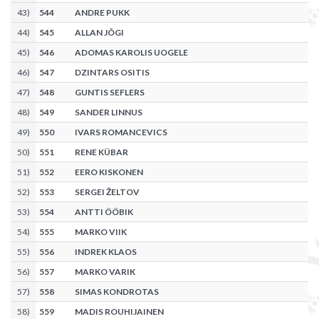
43
)
544
ANDRE PUKK
44
)
545
ALLAN JÕGI
45
)
546
ADOMAS KAROLIS UOGELE
46
)
547
DZINTARS OSITIS
47
)
548
GUNTIS SEFLERS
48
)
549
SANDER LINNUS
49
)
550
IVARS ROMANCEVICS
50
)
551
RENE KÜBAR
51
)
552
EERO KISKONEN
52
)
553
SERGEI ŽELTOV
53
)
554
ANTTI ÖÖBIK
54
)
555
MARKO VIIK
55
)
556
INDREK KLAOS
56
)
557
MARKO VARIK
57
)
558
SIMAS KONDROTAS
58
)
559
MADIS ROUHIJAINEN