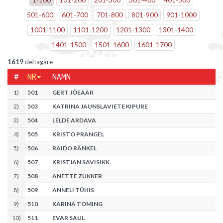
501
-
600
601
-
700
701
-
800
801
-
900
901
-
1000
1001
-
1100
1101
-
1200
1201
-
1300
1301
-
1400
1401
-
1500
1501
-
1600
1601
-
1700
1619
deltagare
#
NR
NAMN
1
)
501
GERT JÕEÄÄR
2
)
503
KATRINA JAUNSLAVIETE KIPURE
3
)
504
LELDE ARDAVA
4
)
505
KRISTO PRANGEL
5
)
506
RAIDO RÄNKEL
6
)
507
KRISTJAN SAVISIKK
7
)
508
ANETTE ZUKKER
8
)
509
ANNELI TÜHIS
9
)
510
KARINA TOMING
10
)
511
EVAR SAUL