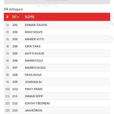
34
deltagare
#
NR
NAMN
1
)
201
ENNAR TALVIK
2
)
202
RIKO VELVE
3
)
203
MAREK VITS
4
)
204
ERIK TÄKS
5
)
205
AHTO AULIK
6
)
206
MARKO ELLI
7
)
207
MARKO KOLK
8
)
208
PAUL KOLK
9
)
209
JOHN KAJU
10
)
210
PRIIT PÄRN
11
)
211
INNAR SEPP
12
)
212
EDVIN TŠEDREKI
13
)
213
JAN KÕRVA