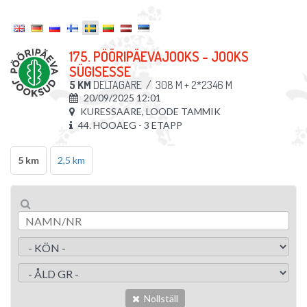
175. PÖÖRIPÄEVAJOOKS - JOOKS
SÜGISESSE
5 KM
DELTAGARE
/
308 M + 2*2346 M
20/09/2025 12:01
KURESSAARE, LOODE TAMMIK
44. HOOAEG - 3 ETAPP
5 km
2,5 km
Nollställ