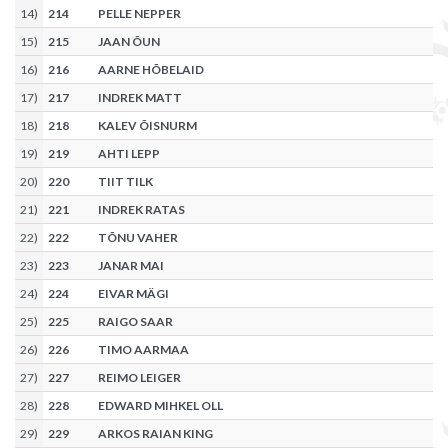
14
)
214
PELLE NEPPER
15
)
215
JAAN ÕUN
16
)
216
AARNE HÕBELAID
17
)
217
INDREK MATT
18
)
218
KALEV ÕISNURM
19
)
219
AHTI LEPP
20
)
220
TIIT TILK
21
)
221
INDREK RATAS
22
)
222
TÕNU VAHER
23
)
223
JANAR MAI
24
)
224
EIVAR MÄGI
25
)
225
RAIGO SAAR
26
)
226
TIMO AARMAA
27
)
227
REIMO LEIGER
28
)
228
EDWARD MIHKEL OLL
29
)
229
ARKOS RAIAN KING