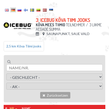
3. ICEBUG KÕVA TIIMI JOOKS
KÕVA MEES TIIMID
TEILNEHMER
/
3 LIIKME
AEGADE SUMMA
SAUNAPUNKT, SAUE VALD
2,5 km Kõva Tiimi jooks
Zurücksetzen
#
NR.
NAME