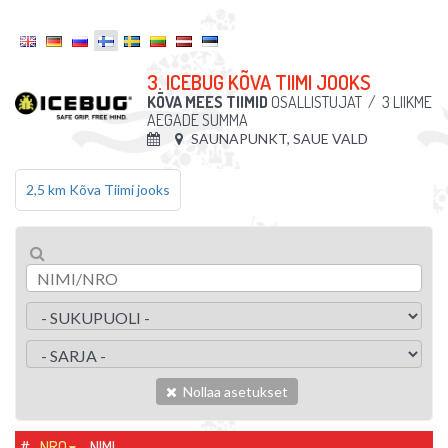
3. ICEBUG KÕVA TIIMI JOOKS
KÕVA MEES TIIMID
OSALLISTUJAT
/
3 LIIKME
AEGADE SUMMA
SAUNAPUNKT, SAUE VALD
2,5 km Kõva Tiimi jooks
Nollaa asetukset
#
NRO
NIMI