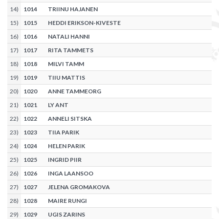
14
)
1014
TRIINU HAJANEN
15
)
1015
HEDDI ERIKSON-KIVESTE
16
)
1016
NATALI HANNI
17
)
1017
RITA TAMMETS
18
)
1018
MILVI TAMM
19
)
1019
TIIU MATTIS
20
)
1020
ANNE TAMMEORG
21
)
1021
LY ANT
22
)
1022
ANNELI SITSKA
23
)
1023
TIIA PARIK
24
)
1024
HELEN PARIK
25
)
1025
INGRID PIIR
26
)
1026
INGA LAANSOO
27
)
1027
JELENA GROMAKOVA
28
)
1028
MAIRE RUNGI
29
)
1029
UGIS ZARINS