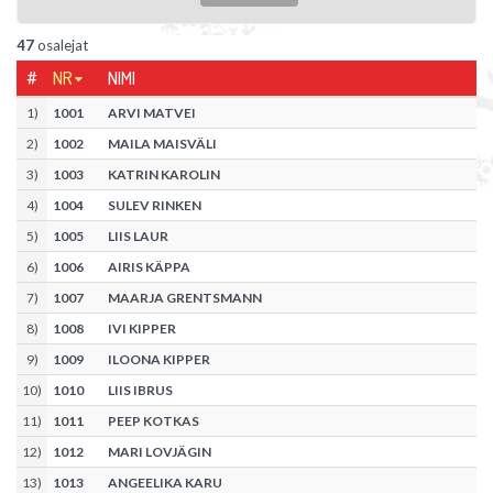
47
osalejat
#
NR
NIMI
1
)
1001
ARVI MATVEI
2
)
1002
MAILA MAISVÄLI
3
)
1003
KATRIN KAROLIN
4
)
1004
SULEV RINKEN
5
)
1005
LIIS LAUR
6
)
1006
AIRIS KÄPPA
7
)
1007
MAARJA GRENTSMANN
8
)
1008
IVI KIPPER
9
)
1009
ILOONA KIPPER
10
)
1010
LIIS IBRUS
11
)
1011
PEEP KOTKAS
12
)
1012
MARI LOVJÄGIN
13
)
1013
ANGEELIKA KARU