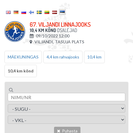
67. VILJANDI LINNAJOOKS
10,4 KM KÕND
OSALEJAD
09/10/2022 12:00
VILJANDI, TASUJA PLATS
MÄEKUNINGAS
4,4 km rahvajooks
10,4 km
10,4 km kõnd
Puhasta