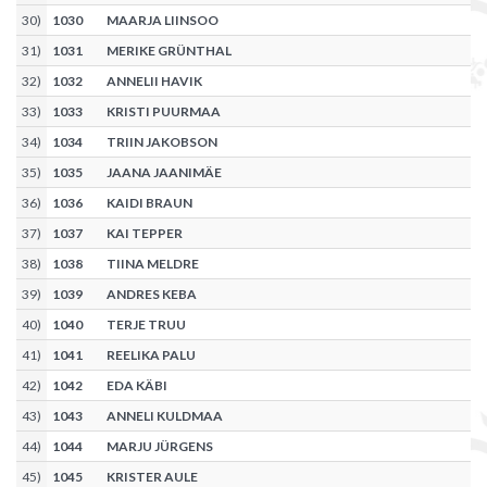
30
)
1030
MAARJA LIINSOO
31
)
1031
MERIKE GRÜNTHAL
32
)
1032
ANNELII HAVIK
33
)
1033
KRISTI PUURMAA
34
)
1034
TRIIN JAKOBSON
35
)
1035
JAANA JAANIMÄE
36
)
1036
KAIDI BRAUN
37
)
1037
KAI TEPPER
38
)
1038
TIINA MELDRE
39
)
1039
ANDRES KEBA
40
)
1040
TERJE TRUU
41
)
1041
REELIKA PALU
42
)
1042
EDA KÄBI
43
)
1043
ANNELI KULDMAA
44
)
1044
MARJU JÜRGENS
45
)
1045
KRISTER AULE