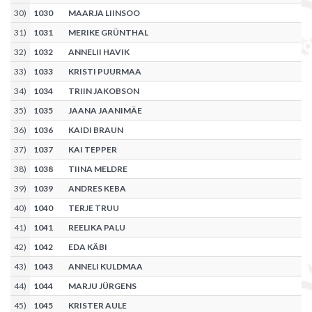
30
)
1030
MAARJA LIINSOO
31
)
1031
MERIKE GRÜNTHAL
32
)
1032
ANNELII HAVIK
33
)
1033
KRISTI PUURMAA
34
)
1034
TRIIN JAKOBSON
35
)
1035
JAANA JAANIMÄE
36
)
1036
KAIDI BRAUN
37
)
1037
KAI TEPPER
38
)
1038
TIINA MELDRE
39
)
1039
ANDRES KEBA
40
)
1040
TERJE TRUU
41
)
1041
REELIKA PALU
42
)
1042
EDA KÄBI
43
)
1043
ANNELI KULDMAA
44
)
1044
MARJU JÜRGENS
45
)
1045
KRISTER AULE