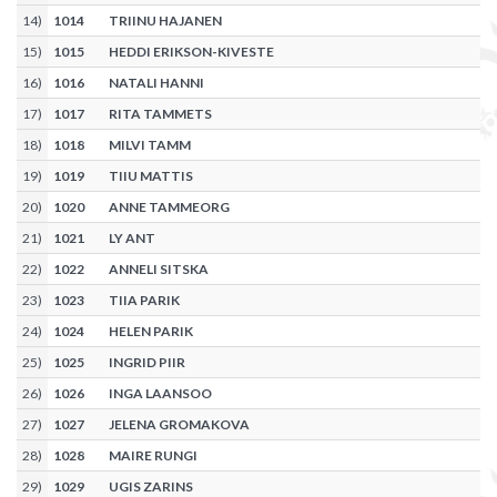
14
)
1014
TRIINU HAJANEN
15
)
1015
HEDDI ERIKSON-KIVESTE
16
)
1016
NATALI HANNI
17
)
1017
RITA TAMMETS
18
)
1018
MILVI TAMM
19
)
1019
TIIU MATTIS
20
)
1020
ANNE TAMMEORG
21
)
1021
LY ANT
22
)
1022
ANNELI SITSKA
23
)
1023
TIIA PARIK
24
)
1024
HELEN PARIK
25
)
1025
INGRID PIIR
26
)
1026
INGA LAANSOO
27
)
1027
JELENA GROMAKOVA
28
)
1028
MAIRE RUNGI
29
)
1029
UGIS ZARINS