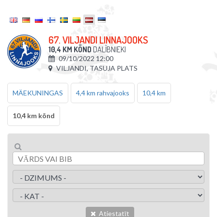
67. VILJANDI LINNAJOOKS
10,4 KM KÕND
DALĪBNIEKI
09/10/2022 12:00
VILJANDI, TASUJA PLATS
MÄEKUNINGAS
4,4 km rahvajooks
10,4 km
10,4 km kõnd
Atiestatīt