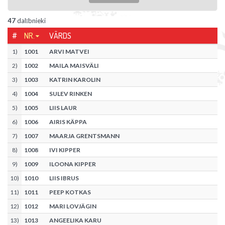
47
dalībnieki
#
NR.
VĀRDS
1
)
1001
ARVI MATVEI
2
)
1002
MAILA MAISVÄLI
3
)
1003
KATRIN KAROLIN
4
)
1004
SULEV RINKEN
5
)
1005
LIIS LAUR
6
)
1006
AIRIS KÄPPA
7
)
1007
MAARJA GRENTSMANN
8
)
1008
IVI KIPPER
9
)
1009
ILOONA KIPPER
10
)
1010
LIIS IBRUS
11
)
1011
PEEP KOTKAS
12
)
1012
MARI LOVJÄGIN
13
)
1013
ANGEELIKA KARU