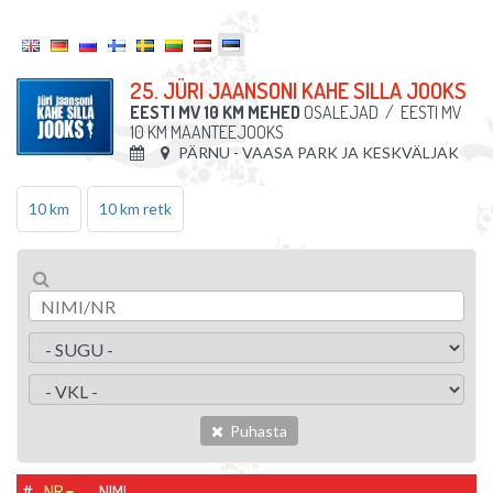
25. JÜRI JAANSONI KAHE SILLA JOOKS
EESTI MV 10 KM MEHED
OSALEJAD
/
EESTI MV
10 KM MAANTEEJOOKS
PÄRNU - VAASA PARK JA KESKVÄLJAK
10 km
10 km retk
Puhasta
#
NR
NIMI