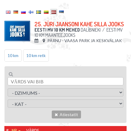
25. JÜRI JAANSONI KAHE SILLA JOOKS
EESTI MV 10 KM MEHED
DALĪBNIEKI
/
EESTI MV
10 KM MAANTEEJOOKS
PÄRNU - VAASA PARK JA KESKVÄLJAK
10 km
10 km retk
Atiestatīt
#
NR.
VĀRDS