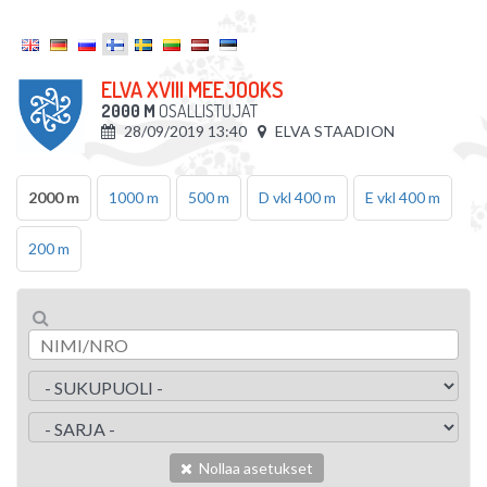
ELVA XVIII MEEJOOKS
2000 M
OSALLISTUJAT
28/09/2019 13:40
ELVA STAADION
2000 m
1000 m
500 m
D vkl 400 m
E vkl 400 m
200 m
Nollaa asetukset