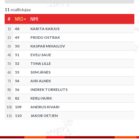
11
osallistujaa
#
NRO
NIMI
1
)
48
KARITA KARJUS
2
)
49
PRIIDU OSTRAK
3
)
50
KASPAR MIHAILOV
4
)
51
EVELI SAUE
5
)
52
TIINA LILLE
6
)
53
SIIM JÄNES
7
)
54
AIRI ALNEK
8
)
56
INDREK TOBRELUTS
9
)
82
KERLI NURK
10
)
109
ANDRUS KIVARI
11
)
110
JAKOB OETJEN