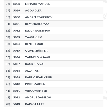
28
)
5028
ERHARD MANDEL
29
)
5029
AGO ADLER
30
)
5030
ANDREI STARSHOV
31
)
5031
REMO RAIESMAA
32
)
5032
ELDUR RAIESMAA
33
)
5033
TAAVI KÜLV
34
)
5034
RENEE TUUR
35
)
5035
OLIVER RÜSTER
36
)
5036
TARMO OJASAAR
37
)
5037
KAUR KEVVAI
38
)
5038
ALVAR ASI
39
)
5039
KARL OSKAR MÜRK
40
)
5040
PRIIT MAIDLA
41
)
5041
VIRGO VAHTER
42
)
5042
ANDRUS DANILOV
43
)
5043
RAIVO LÄTTE