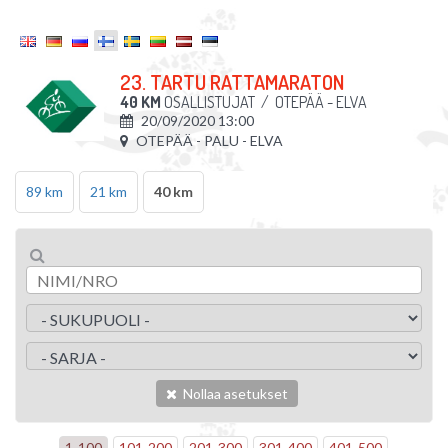
23. TARTU RATTAMARATON
40 KM
OSALLISTUJAT
/
OTEPÄÄ - ELVA
20/09/2020 13:00
OTEPÄÄ - PALU - ELVA
89 km
21 km
40 km
Nollaa asetukset
1
-
100
101
-
200
201
-
300
301
-
400
401
-
500