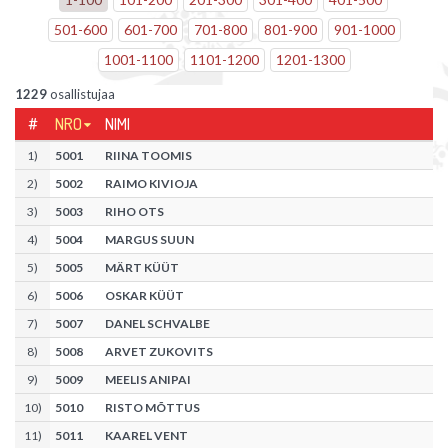
501
-
600
601
-
700
701
-
800
801
-
900
901
-
1000
1001
-
1100
1101
-
1200
1201
-
1300
1229
osallistujaa
#
NRO
NIMI
1
)
5001
RIINA TOOMIS
2
)
5002
RAIMO KIVIOJA
3
)
5003
RIHO OTS
4
)
5004
MARGUS SUUN
5
)
5005
MÄRT KÜÜT
6
)
5006
OSKAR KÜÜT
7
)
5007
DANEL SCHVALBE
8
)
5008
ARVET ZUKOVITS
9
)
5009
MEELIS ANIPAI
10
)
5010
RISTO MÕTTUS
11
)
5011
KAAREL VENT