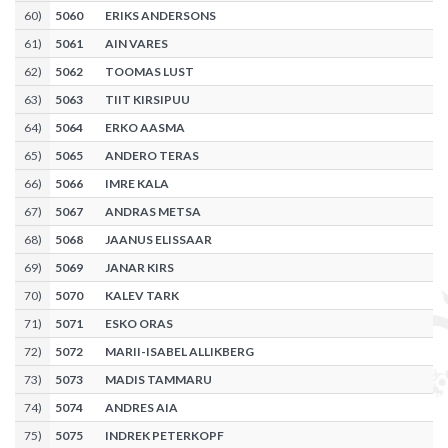
60
)
5060
ERIKS ANDERSONS
61
)
5061
AIN VARES
62
)
5062
TOOMAS LUST
63
)
5063
TIIT KIRSIPUU
64
)
5064
ERKO AASMA
65
)
5065
ANDERO TERAS
66
)
5066
IMRE KALA
67
)
5067
ANDRAS METSA
68
)
5068
JAANUS ELISSAAR
69
)
5069
JANAR KIRS
70
)
5070
KALEV TARK
71
)
5071
ESKO ORAS
72
)
5072
MARII-ISABEL ALLIKBERG
73
)
5073
MADIS TAMMARU
74
)
5074
ANDRES AIA
75
)
5075
INDREK PETERKOPF