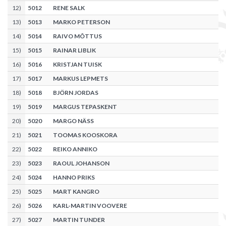
12
)
5012
RENE SALK
13
)
5013
MARKO PETERSON
14
)
5014
RAIVO MÕTTUS
15
)
5015
RAINAR LIBLIK
16
)
5016
KRISTJAN TUISK
17
)
5017
MARKUS LEPMETS
18
)
5018
BJÖRN JORDAS
19
)
5019
MARGUS TEPASKENT
20
)
5020
MARGO NÄSS
21
)
5021
TOOMAS KOOSKORA
22
)
5022
REIKO ANNIKO
23
)
5023
RAOUL JOHANSON
24
)
5024
HANNO PRIKS
25
)
5025
MART KANGRO
26
)
5026
KARL-MARTIN VOOVERE
27
)
5027
MARTIN TUNDER