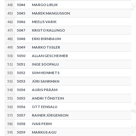
44
)
5044
MARGO LIBLIK
45
)
5045
MAREK MANGUSSON
46
)
5046
MEELIS VARIK
47
)
5047
KRISTO KALLINGO
48
)
5048
ERKI BIRNBAUM
49
)
5049
MARKO TIISLER
50
)
5050
ALLAN GESCHEIMER
51
)
5051
INGE SOOPALU
52
)
5052
SIIM HEINMETS
53
)
5053
JÜRI SANKMAN
54
)
5054
AURIS PRÄÄM
55
)
5055
ANDRI TÕNSTEIN
56
)
5056
OTT EENSALU
57
)
5057
RAINER JÜRGENSON
58
)
5058
IVAR PERM
59
)
5059
MARKUS AGU