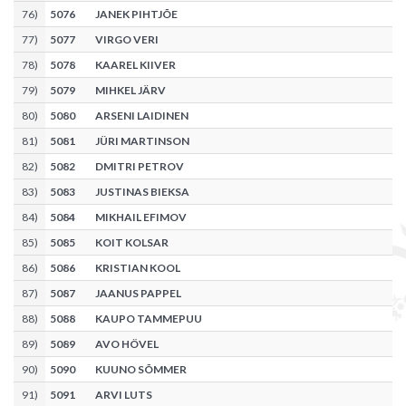
76
)
5076
JANEK PIHTJÕE
77
)
5077
VIRGO VERI
78
)
5078
KAAREL KIIVER
79
)
5079
MIHKEL JÄRV
80
)
5080
ARSENI LAIDINEN
81
)
5081
JÜRI MARTINSON
82
)
5082
DMITRI PETROV
83
)
5083
JUSTINAS BIEKSA
84
)
5084
MIKHAIL EFIMOV
85
)
5085
KOIT KOLSAR
86
)
5086
KRISTIAN KOOL
87
)
5087
JAANUS PAPPEL
88
)
5088
KAUPO TAMMEPUU
89
)
5089
AVO HÖVEL
90
)
5090
KUUNO SÕMMER
91
)
5091
ARVI LUTS