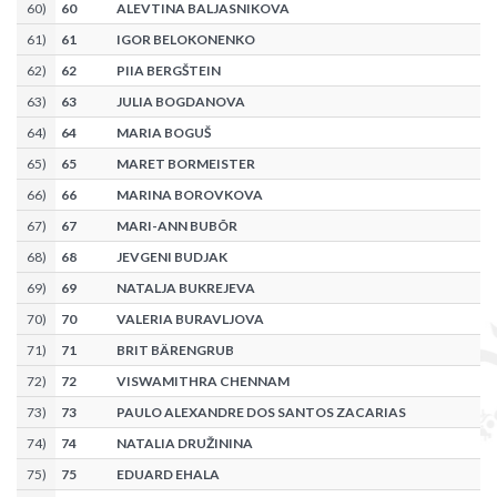
60
)
60
ALEVTINA BALJASNIKOVA
61
)
61
IGOR BELOKONENKO
62
)
62
PIIA BERGŠTEIN
63
)
63
JULIA BOGDANOVA
64
)
64
MARIA BOGUŠ
65
)
65
MARET BORMEISTER
66
)
66
MARINA BOROVKOVA
67
)
67
MARI-ANN BUBÕR
68
)
68
JEVGENI BUDJAK
69
)
69
NATALJA BUKREJEVA
70
)
70
VALERIA BURAVLJOVA
71
)
71
BRIT BÄRENGRUB
72
)
72
VISWAMITHRA CHENNAM
73
)
73
PAULO ALEXANDRE DOS SANTOS ZACARIAS
74
)
74
NATALIA DRUŽININA
75
)
75
EDUARD EHALA