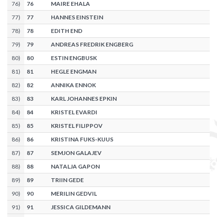
76
)
76
MAIRE EHALA
77
)
77
HANNES EINSTEIN
78
)
78
EDITH END
79
)
79
ANDREAS FREDRIK ENGBERG
80
)
80
ESTIN ENGBUSK
81
)
81
HEGLE ENGMAN
82
)
82
ANNIKA ENNOK
83
)
83
KARL JOHANNES EPKIN
84
)
84
KRISTEL EVARDI
85
)
85
KRISTEL FILIPPOV
86
)
86
KRISTINA FUKS-KUUS
87
)
87
SEMJON GALAJEV
88
)
88
NATALJA GAPON
89
)
89
TRIIN GEDE
90
)
90
MERILIN GEDVIL
91
)
91
JESSICA GILDEMANN