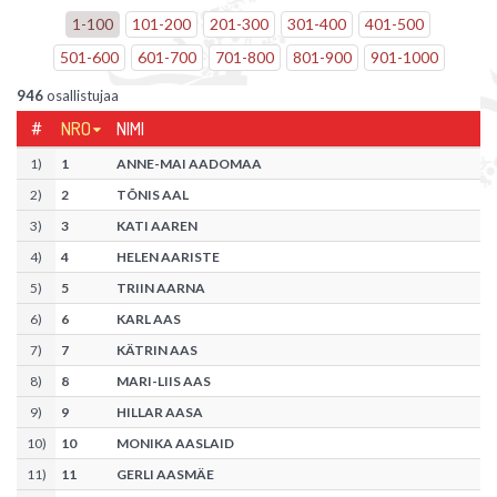
1
-
100
101
-
200
201
-
300
301
-
400
401
-
500
501
-
600
601
-
700
701
-
800
801
-
900
901
-
1000
946
osallistujaa
#
NRO
NIMI
1
)
1
ANNE-MAI AADOMAA
2
)
2
TÕNIS AAL
3
)
3
KATI AAREN
4
)
4
HELEN AARISTE
5
)
5
TRIIN AARNA
6
)
6
KARL AAS
7
)
7
KÄTRIN AAS
8
)
8
MARI-LIIS AAS
9
)
9
HILLAR AASA
10
)
10
MONIKA AASLAID
11
)
11
GERLI AASMÄE