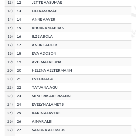
12
)
12
JETTE AASUMÄE
13
)
13
LILI AASUMÄE
14
)
14
ANNE AAVER
15
)
15
KHURRAM ABBAS
16
)
16
ILZE ABOLA
17
)
17
ANDRE ADLER
18
)
18
EVA ADOSON
19
)
19
AVE-MAI AEDNA
20
)
20
HELENA AELTERMANN
21
)
21
EVELIN AGU
22
)
22
TATJANA AGU
23
)
23
SIIM ERIK AKERMANN
24
)
24
EVELYN ALAMETS
25
)
25
KARIN ALAVERE
26
)
26
AINAR ALBI
27
)
27
SANDRA ALEKSIUS