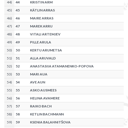
44
)
44
KRISTIN ARM
45
)
45
KÄTLIN ARRAS
46
)
46
MAIRE ARRAS
47
)
47
MAREK ARRU
48
)
48
VITALI ARTEMJEV
49
)
49
PILLE ARULA
50
)
50
KERTU ARUMETSA
51
)
51
ALLA ARUVALD
52
)
52
ANASTASIIA ATAMANENKO-POPOVA
53
)
53
MARI AUA
54
)
54
AVE AUN
55
)
55
ASKO AUSMEES
56
)
56
HELINA AVAMERE
57
)
57
RAIKO BACH
58
)
58
KETLIN BACHMANN
59
)
59
KSENIA BALAHNITŠOVA