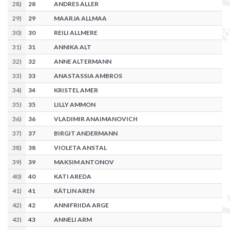
28
)
28
ANDRES ALLER
29
)
29
MAARJA ALLMAA
30
)
30
REILI ALLMERE
31
)
31
ANNIKA ALT
32
)
32
ANNE ALTERMANN
33
)
33
ANASTASSIA AMBROS
34
)
34
KRISTEL AMER
35
)
35
LILLY AMMON
36
)
36
VLADIMIR ANAIMANOVICH
37
)
37
BIRGIT ANDERMANN
38
)
38
VIOLETA ANSTAL
39
)
39
MAKSIM ANTONOV
40
)
40
KATI AREDA
41
)
41
KÄTLIN AREN
42
)
42
ANNIFRIIDA ARGE
43
)
43
ANNELI ARM