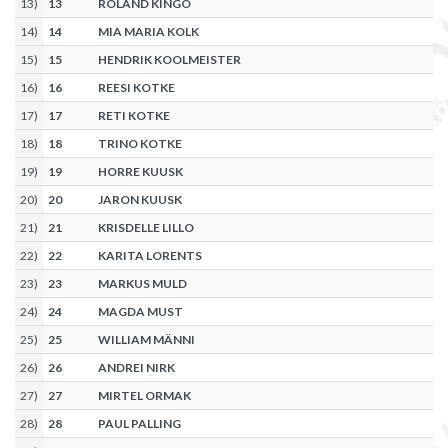
13
)
13
ROLAND KINGO
14
)
14
MIA MARIA KOLK
15
)
15
HENDRIK KOOLMEISTER
16
)
16
REESI KOTKE
17
)
17
RETI KOTKE
18
)
18
TRINO KOTKE
19
)
19
HORRE KUUSK
20
)
20
JARON KUUSK
21
)
21
KRISDELLE LILLO
22
)
22
KARITA LORENTS
23
)
23
MARKUS MULD
24
)
24
MAGDA MUST
25
)
25
WILLIAM MÄNNI
26
)
26
ANDREI NIRK
27
)
27
MIRTEL ORMAK
28
)
28
PAUL PALLING