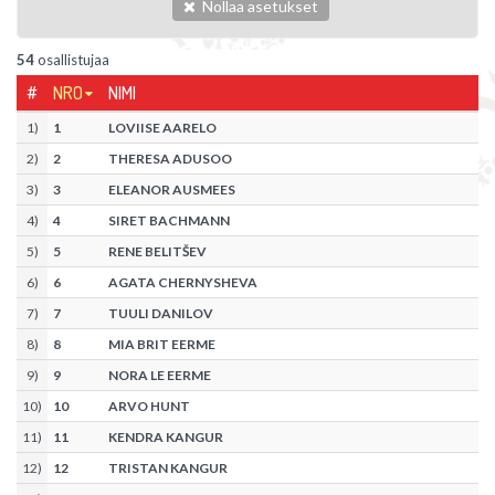
Nollaa asetukset
54
osallistujaa
#
NRO
NIMI
1
)
1
LOVIISE AARELO
2
)
2
THERESA ADUSOO
3
)
3
ELEANOR AUSMEES
4
)
4
SIRET BACHMANN
5
)
5
RENE BELITŠEV
6
)
6
AGATA CHERNYSHEVA
7
)
7
TUULI DANILOV
8
)
8
MIA BRIT EERME
9
)
9
NORA LE EERME
10
)
10
ARVO HUNT
11
)
11
KENDRA KANGUR
12
)
12
TRISTAN KANGUR