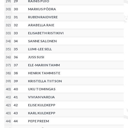
29
)
29
RAINIS PUIO
30
)
30
MARKUS PÕDRA
31
)
31
RUBEN RAIDVERE
32
)
32
ARABELLA RAIE
33
)
33
ELISABETH RISTIKIVI
34
)
34
SANNE SALONEN
35
)
35
LUMI-LEE SELL
36
)
36
JUSS SUSI
37
)
37
ELE-MARIIN TAMM
38
)
38
HENRIK TAMMISTE
39
)
39
KRISTELLA TIITSON
40
)
40
UKU TOMINGAS
41
)
41
VIVIAN VARDJA
42
)
42
ELISE KULDKEPP
43
)
43
KARL KULDKEPP
44
)
44
PEPE PREEM