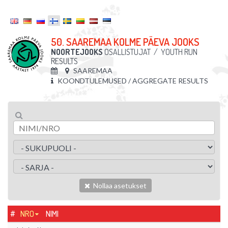
50. SAAREMAA KOLME PÄEVA JOOKS
NOORTEJOOKS
OSALLISTUJAT
/
YOUTH RUN
RESULTS
SAAREMAA
KOONDTULEMUSED / AGGREGATE RESULTS
Nollaa asetukset
#
NRO
NIMI