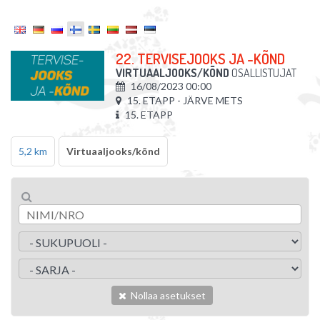
22. TERVISEJOOKS JA -KÕND
VIRTUAALJOOKS/KÕND
OSALLISTUJAT
16/08/2023 00:00
15. ETAPP - JÄRVE METS
15. ETAPP
5,2 km
Virtuaaljooks/kõnd
Nollaa asetukset