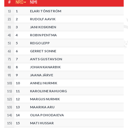
#
NRO
NIMI
1
)
1
ELARI TÕNSTRÖM
2
)
2
RUDOLF AAVIK
3
)
3
JANI KOSKINEN
4
)
4
ROBIN PENTMA
5
)
5
REIGO LEPP
6
)
6
GERRET SONNE
7
)
7
ANTS GUSTAVSON
8
)
8
JOHAN KANARBIK
9
)
9
JAANA JÄRVE
10
)
10
ANNELI NURMIK
11
)
11
KAROLIINE RAHUORG
12
)
12
MARGUS NURMIK
13
)
13
MAARIKA ARU
14
)
14
OLHA POHODAIEVA
15
)
15
MATI HUSSAR