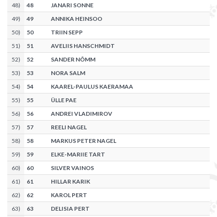
48
)
48
JANARI SONNE
49
)
49
ANNIKA HEINSOO
50
)
50
TRIIN SEPP
51
)
51
AVELIIS HANSCHMIDT
52
)
52
SANDER NÕMM
53
)
53
NORA SALM
54
)
54
KAAREL-PAULUS KAERAMAA
55
)
55
ÜLLE PAE
56
)
56
ANDREI VLADIMIROV
57
)
57
REELI NAGEL
58
)
58
MARKUS PETER NAGEL
59
)
59
ELKE-MARIIE TART
60
)
60
SILVER VAINOS
61
)
61
HILLAR KARIK
62
)
62
KAROL PERT
63
)
63
DELISIA PERT