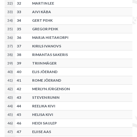
32
)
32
MARTIN LEE
33
)
33
AIVI KÄBA
34
)
34
GERT PEHK
35
)
35
GREGOR PEHK
36
)
36
MARJA HIETAKORPI
37
)
37
KIRILS IVANOVS
38
)
38
RIMANTAS SAKERIS
39
)
39
TRIIN MÄGER
40
)
40
ELIS JÕERAND
41
)
41
ROME JÕERAND
42
)
42
MERLYN JÜRGENSON
43
)
43
STEVEN RUNIN
44
)
44
REELIKA KIVI
45
)
45
HELISA KIVI
46
)
46
HEIDI SAULEP
47
)
47
ELIISE AAS