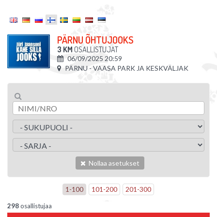
PÄRNU ÕHTUJOOKS
3 KM
OSALLISTUJAT
06/09/2025 20:59
PÄRNU - VAASA PARK JA KESKVÄLJAK
Nollaa asetukset
1
-
100
101
-
200
201
-
300
298
osallistujaa