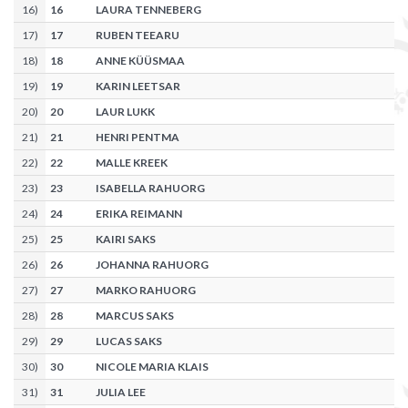
16
)
16
LAURA TENNEBERG
17
)
17
RUBEN TEEARU
18
)
18
ANNE KÜÜSMAA
19
)
19
KARIN LEETSAR
20
)
20
LAUR LUKK
21
)
21
HENRI PENTMA
22
)
22
MALLE KREEK
23
)
23
ISABELLA RAHUORG
24
)
24
ERIKA REIMANN
25
)
25
KAIRI SAKS
26
)
26
JOHANNA RAHUORG
27
)
27
MARKO RAHUORG
28
)
28
MARCUS SAKS
29
)
29
LUCAS SAKS
30
)
30
NICOLE MARIA KLAIS
31
)
31
JULIA LEE