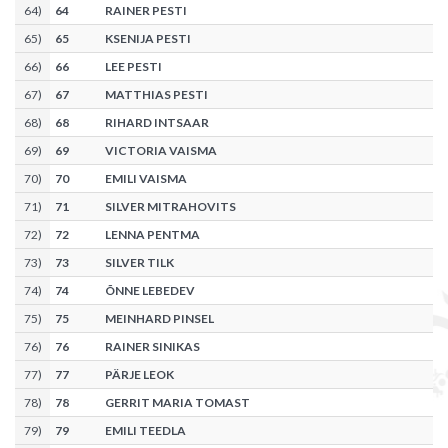
64
)
64
RAINER PESTI
65
)
65
KSENIJA PESTI
66
)
66
LEE PESTI
67
)
67
MATTHIAS PESTI
68
)
68
RIHARD INTSAAR
69
)
69
VICTORIA VAISMA
70
)
70
EMILI VAISMA
71
)
71
SILVER MITRAHOVITS
72
)
72
LENNA PENTMA
73
)
73
SILVER TILK
74
)
74
ÕNNE LEBEDEV
75
)
75
MEINHARD PINSEL
76
)
76
RAINER SINIKAS
77
)
77
PÄRJE LEOK
78
)
78
GERRIT MARIA TOMAST
79
)
79
EMILI TEEDLA