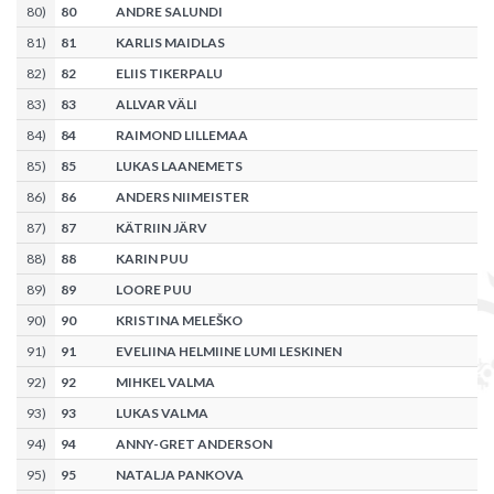
80
)
80
ANDRE SALUNDI
81
)
81
KARLIS MAIDLAS
82
)
82
ELIIS TIKERPALU
83
)
83
ALLVAR VÄLI
84
)
84
RAIMOND LILLEMAA
85
)
85
LUKAS LAANEMETS
86
)
86
ANDERS NIIMEISTER
87
)
87
KÄTRIIN JÄRV
88
)
88
KARIN PUU
89
)
89
LOORE PUU
90
)
90
KRISTINA MELEŠKO
91
)
91
EVELIINA HELMIINE LUMI LESKINEN
92
)
92
MIHKEL VALMA
93
)
93
LUKAS VALMA
94
)
94
ANNY-GRET ANDERSON
95
)
95
NATALJA PANKOVA