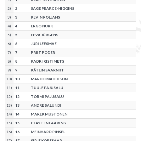
2
)
2
SAGE PEARCE-HIGGINS
3
)
3
KEVIN POLJANS
4
)
4
ERGO NURK
5
)
5
EEVA JÜRGENS
6
)
6
JÜRI LEESMÄE
7
)
7
PRIIT PÕDER
8
)
8
KADRI RISTIMETS
9
)
9
KÄTLIN SAARNIIT
10
)
10
MARDO MADDISON
11
)
11
TUULE PAJUSALU
12
)
12
TORMI PAJUSALU
13
)
13
ANDRE SALUNDI
14
)
14
MAREK MUSTONEN
15
)
15
CLAYTEN LAARING
16
)
16
MEINHARD PINSEL
17
)
17
SIRJE KÕRESAAR