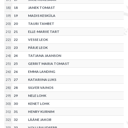
18
)
18
JANEK TOMAST
19
)
19
MADIS KESKÜLA
20
)
20
TAURI TAMBET
21
)
21
ELLE-MARIIE TART
22
)
22
VESSE LEOK
23
)
23
PÄRJE LEOK
24
)
24
TATJANA JAANSON
25
)
25
GERRIT MARIA TOMAST
26
)
26
EMMA LANDING
27
)
27
KATARIINA LUKS
28
)
28
SILVER VAINOS
29
)
29
NELE LOHK
30
)
30
KENET LOHK
31
)
31
HENRY KURNIM
32
)
32
LÄÄNE JAKOB
33
)
33
VOLLI RAUDSEPP