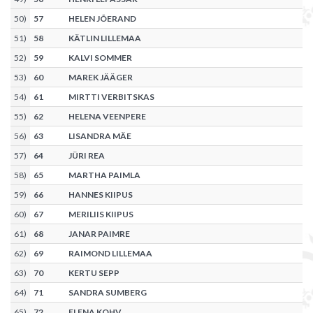
50
)
57
HELEN JÕERAND
51
)
58
KÄTLIN LILLEMAA
52
)
59
KALVI SOMMER
53
)
60
MAREK JÄÄGER
54
)
61
MIRTTI VERBITSKAS
55
)
62
HELENA VEENPERE
56
)
63
LISANDRA MÄE
57
)
64
JÜRI REA
58
)
65
MARTHA PAIMLA
59
)
66
HANNES KIIPUS
60
)
67
MERILIIS KIIPUS
61
)
68
JANAR PAIMRE
62
)
69
RAIMOND LILLEMAA
63
)
70
KERTU SEPP
64
)
71
SANDRA SUMBERG
65
)
72
ELENA KOHV