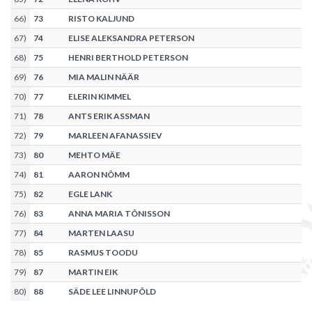
66
)
73
RISTO KALJUND
67
)
74
ELISE ALEKSANDRA PETERSON
68
)
75
HENRI BERTHOLD PETERSON
69
)
76
MIA MALIN NÄÄR
70
)
77
ELERIN KIMMEL
71
)
78
ANTS ERIK ASSMAN
72
)
79
MARLEEN AFANASSIEV
73
)
80
MEHTO MÄE
74
)
81
AARON NÕMM
75
)
82
EGLE LANK
76
)
83
ANNA MARIA TÕNISSON
77
)
84
MARTEN LAASU
78
)
85
RASMUS TOODU
79
)
87
MARTIN EIK
80
)
88
SÄDE LEE LINNUPÕLD