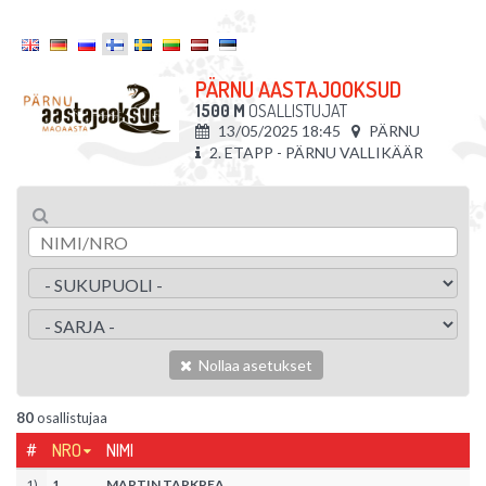
PÄRNU AASTAJOOKSUD
1500 M
OSALLISTUJAT
13/05/2025 18:45
PÄRNU
2. ETAPP - PÄRNU VALLIKÄÄR
Nollaa asetukset
80
osallistujaa
#
NRO
NIMI
1
)
1
MARTIN TARKPEA