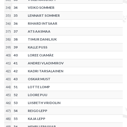
34
)
34
VEIKO SOMMER
35
)
35
LENNART SOMMER
36
)
36
RIHARD INTSAAR
37
)
37
ATS AASMAA
38
)
38
TIMUR DANILJUK
39
)
39
KALLE PUSS
40
)
40
LOREE OJAMÄE
41
)
41
ANDREI VLADIMIROV
42
)
42
KADRI TARSALAINEN
43
)
43
OSKAR MUST
44
)
51
LOTTE LOMP
45
)
52
LOORE PUU
46
)
53
LIISBETH VRIDOLIN
47
)
54
REIGO LEPP
48
)
55
KAJA LEPP
49
)
56
HENRI LEPASSAR