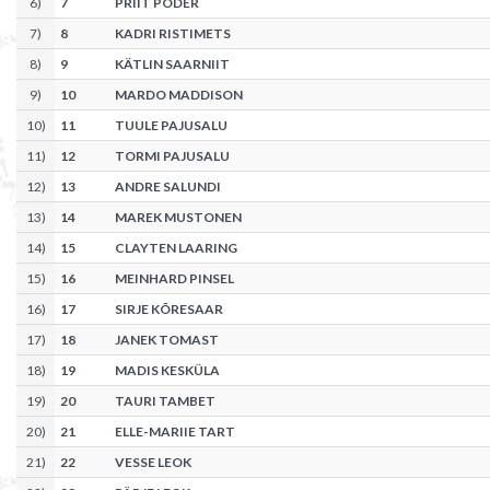
6
)
7
PRIIT PÕDER
7
)
8
KADRI RISTIMETS
8
)
9
KÄTLIN SAARNIIT
9
)
10
MARDO MADDISON
10
)
11
TUULE PAJUSALU
11
)
12
TORMI PAJUSALU
12
)
13
ANDRE SALUNDI
13
)
14
MAREK MUSTONEN
14
)
15
CLAYTEN LAARING
15
)
16
MEINHARD PINSEL
16
)
17
SIRJE KÕRESAAR
17
)
18
JANEK TOMAST
18
)
19
MADIS KESKÜLA
19
)
20
TAURI TAMBET
20
)
21
ELLE-MARIIE TART
21
)
22
VESSE LEOK