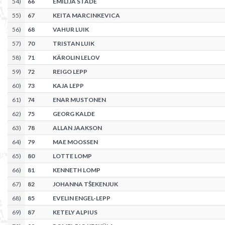
54
)
66
EMILIJA STADE
55
)
67
KEITA MARCINKEVICA
56
)
68
VAHUR LUIK
57
)
70
TRISTAN LUIK
58
)
71
KÄROLIN LELOV
59
)
72
REIGO LEPP
60
)
73
KAJA LEPP
61
)
74
ENAR MUSTONEN
62
)
75
GEORG KALDE
63
)
78
ALLAN JAAKSON
64
)
79
MAE MOOSSEN
65
)
80
LOTTE LOMP
66
)
81
KENNETH LOMP
67
)
82
JOHANNA TŠEKENJUK
68
)
85
EVELIN ENGEL-LEPP
69
)
87
KETELY ALPIUS