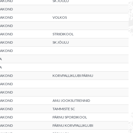
AAKOND
SK JÕULU
AAKOND
AAKOND
VOLKOS
AAKOND
AAKOND
STRIIDIKOOL
AAKOND
SK JÕULU
AAKOND
A
A
AAKOND
KORVPALLIKLUBI PÄRNU
AAKOND
AAKOND
AAKOND
ANU JOOKSUTRENNID
AAKOND
TAMMISTE SC
AAKOND
PÄRNU SPORDIKOOL
AAKOND
PÄRNU KORVPALLIKLUBI