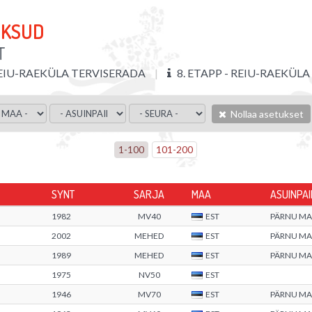
OKSUD
T
EIU-RAEKÜLA TERVISERADA
8. ETAPP - REIU-RAEKÜL
Nollaa asetukset
1
-
100
101
-
200
SYNT
SARJA
MAA
ASUINPA
1982
MV40
EST
PÄRNU M
2002
MEHED
EST
PÄRNU M
1989
MEHED
EST
PÄRNU M
1975
NV50
EST
1946
MV70
EST
PÄRNU M