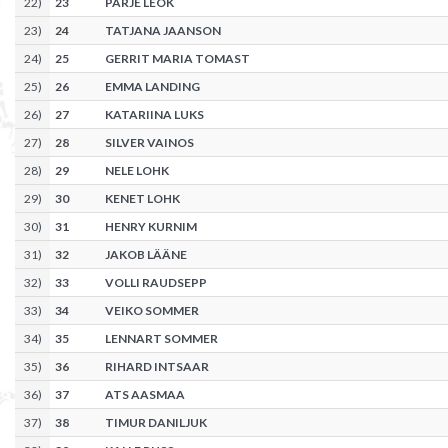
22
)
23
PÄRJE LEOK
23
)
24
TATJANA JAANSON
24
)
25
GERRIT MARIA TOMAST
25
)
26
EMMA LANDING
26
)
27
KATARIINA LUKS
27
)
28
SILVER VAINOS
28
)
29
NELE LOHK
29
)
30
KENET LOHK
30
)
31
HENRY KURNIM
31
)
32
JAKOB LÄÄNE
32
)
33
VOLLI RAUDSEPP
33
)
34
VEIKO SOMMER
34
)
35
LENNART SOMMER
35
)
36
RIHARD INTSAAR
36
)
37
ATS AASMAA
37
)
38
TIMUR DANILJUK