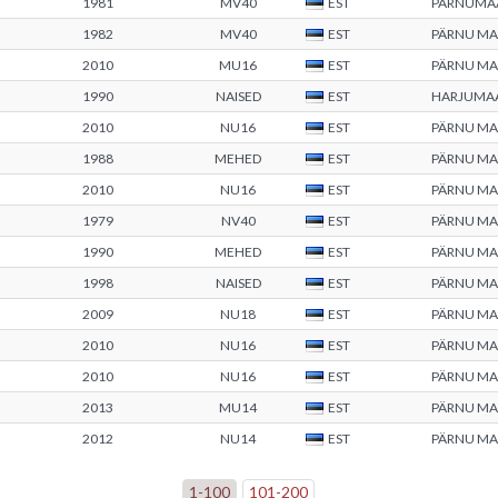
1981
MV40
EST
PÄRNUMA
1982
MV40
EST
PÄRNU M
2010
MU16
EST
PÄRNU M
1990
NAISED
EST
HARJUMA
2010
NU16
EST
PÄRNU M
1988
MEHED
EST
PÄRNU M
2010
NU16
EST
PÄRNU M
1979
NV40
EST
PÄRNU M
1990
MEHED
EST
PÄRNU M
1998
NAISED
EST
PÄRNU M
2009
NU18
EST
PÄRNU M
2010
NU16
EST
PÄRNU M
2010
NU16
EST
PÄRNU M
2013
MU14
EST
PÄRNU M
2012
NU14
EST
PÄRNU M
1
-
100
101
-
200