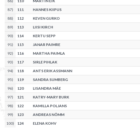
86
)
110
MARTIN EIK
87
)
111
HANNES KIIPUS
88
)
112
KEVEN GURKO
89
)
113
LIISI KIRCH
90
)
114
KERTU SEPP
91
)
115
JANAR PAIMRE
92
)
116
MARTHA PAIMLA
93
)
117
SIRLE PIHLAK
94
)
118
ANTS ERIK ASSMANN
95
)
119
SANDRA SUMBERG
96
)
120
LISANDRA MÄE
97
)
121
KATRY-MARY BURK
98
)
122
KAMILLA POLJANS
99
)
123
ANDREAS NÕMM
100
)
124
ELENA KOHV