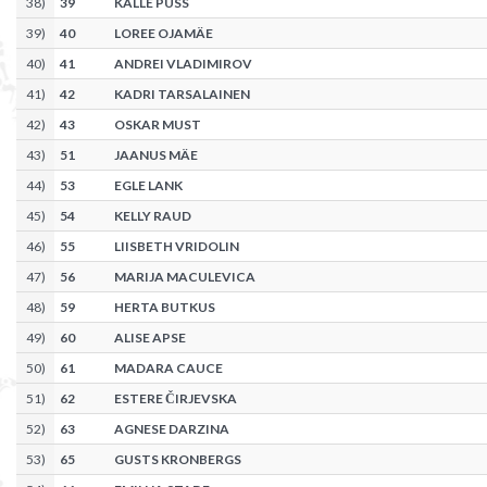
38
)
39
KALLE PUSS
39
)
40
LOREE OJAMÄE
40
)
41
ANDREI VLADIMIROV
41
)
42
KADRI TARSALAINEN
42
)
43
OSKAR MUST
43
)
51
JAANUS MÄE
44
)
53
EGLE LANK
45
)
54
KELLY RAUD
46
)
55
LIISBETH VRIDOLIN
47
)
56
MARIJA MACULEVICA
48
)
59
HERTA BUTKUS
49
)
60
ALISE APSE
50
)
61
MADARA CAUCE
51
)
62
ESTERE ČIRJEVSKA
52
)
63
AGNESE DARZINA
53
)
65
GUSTS KRONBERGS