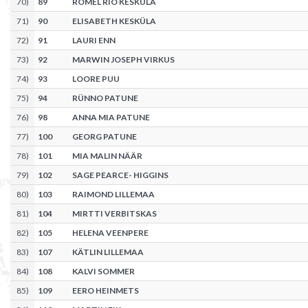
70
)
89
ROMEL RIO KESKÜLA
71
)
90
ELISABETH KESKÜLA
72
)
91
LAURI ENN
73
)
92
MARWIN JOSEPH VIRKUS
74
)
93
LOORE PUU
75
)
94
RÜNNO PATUNE
76
)
98
ANNA MIA PATUNE
77
)
100
GEORG PATUNE
78
)
101
MIA MALIN NÄÄR
79
)
102
SAGE PEARCE- HIGGINS
80
)
103
RAIMOND LILLEMAA
81
)
104
MIRTTI VERBITSKAS
82
)
105
HELENA VEENPERE
83
)
107
KÄTLIN LILLEMAA
84
)
108
KALVI SOMMER
85
)
109
EERO HEINMETS