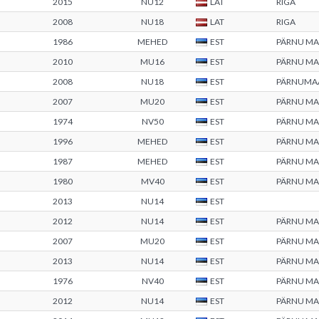
2015
NU12
LAT
RIGA
2008
NU18
LAT
RIGA
1986
MEHED
EST
PÄRNU M
2010
MU16
EST
PÄRNU M
2008
NU18
EST
PÄRNUMA
2007
MU20
EST
PÄRNU M
1974
NV50
EST
PÄRNU M
1996
MEHED
EST
PÄRNU M
1987
MEHED
EST
PÄRNU M
1980
MV40
EST
PÄRNU M
2013
NU14
EST
2012
NU14
EST
PÄRNU M
2007
MU20
EST
PÄRNU M
2013
NU14
EST
PÄRNU M
1976
NV40
EST
PÄRNU M
2012
NU14
EST
PÄRNU M