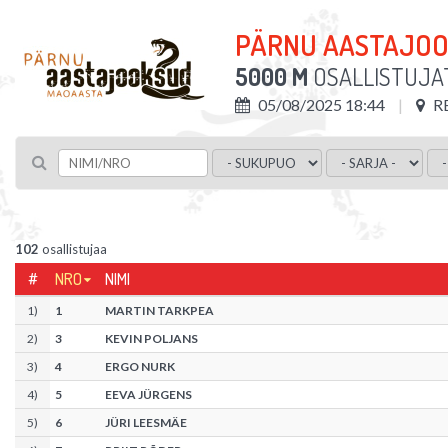
PÄRNU AASTAJO
5000 M
OSALLISTUJA
05/08/2025 18:44
R
102
osallistujaa
#
NRO
NIMI
1
)
1
MARTIN TARKPEA
2
)
3
KEVIN POLJANS
3
)
4
ERGO NURK
4
)
5
EEVA JÜRGENS
5
)
6
JÜRI LEESMÄE