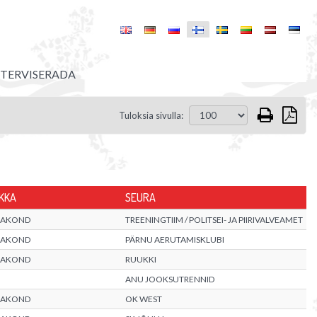
A TERVISERADA
Tuloksia sivulla:
IKKA
SEURA
AAKOND
TREENINGTIIM / POLITSEI- JA PIIRIVALVEAMET
AAKOND
PÄRNU AERUTAMISKLUBI
AAKOND
RUUKKI
ANU JOOKSUTRENNID
AAKOND
OK WEST