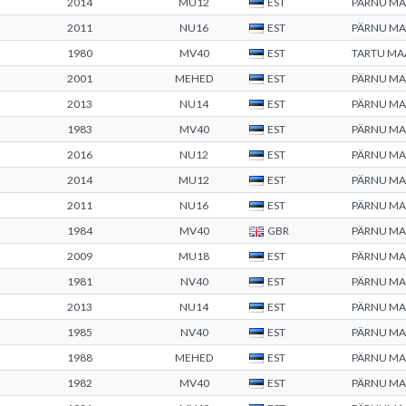
2014
MU12
EST
PÄRNU M
2011
NU16
EST
PÄRNU M
1980
MV40
EST
TARTU M
2001
MEHED
EST
PÄRNU M
2013
NU14
EST
PÄRNU M
1983
MV40
EST
PÄRNU M
2016
NU12
EST
PÄRNU M
2014
MU12
EST
PÄRNU M
2011
NU16
EST
PÄRNU M
1984
MV40
GBR
PÄRNU M
2009
MU18
EST
PÄRNU M
1981
NV40
EST
PÄRNU M
2013
NU14
EST
PÄRNU M
1985
NV40
EST
PÄRNU M
1988
MEHED
EST
PÄRNU M
1982
MV40
EST
PÄRNU M