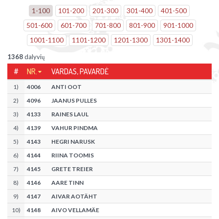
1
-
100
101
-
200
201
-
300
301
-
400
401
-
500
501
-
600
601
-
700
701
-
800
801
-
900
901
-
1000
1001
-
1100
1101
-
1200
1201
-
1300
1301
-
1400
1368
dalyvių
#
NR.
VARDAS, PAVARDĖ
1
)
4006
ANTI OOT
2
)
4096
JAANUS PULLES
3
)
4133
RAINES LAUL
4
)
4139
VAHUR PINDMA
5
)
4143
HEGRI NARUSK
6
)
4144
RIINA TOOMIS
7
)
4145
GRETE TREIER
8
)
4146
AARE TINN
9
)
4147
AIVAR AOTÄHT
10
)
4148
AIVO VELLAMÄE