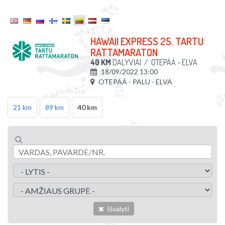
HAWAII EXPRESS 25. TARTU
RATTAMARATON
40 KM
DALYVIAI
/
OTEPÄÄ - ELVA
18/09/2022 13:00
OTEPÄÄ - PALU - ELVA
21 km
89 km
40 km
Išvalyti