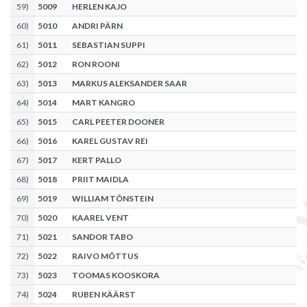
59
)
5009
HERLEN KAJO
60
)
5010
ANDRI PÄRN
61
)
5011
SEBASTIAN SUPPI
62
)
5012
RON ROONI
63
)
5013
MARKUS ALEKSANDER SAAR
64
)
5014
MART KANGRO
65
)
5015
CARL PEETER DOONER
66
)
5016
KAREL GUSTAV REI
67
)
5017
KERT PALLO
68
)
5018
PRIIT MAIDLA
69
)
5019
WILLIAM TÕNSTEIN
70
)
5020
KAAREL VENT
71
)
5021
SANDOR TABO
72
)
5022
RAIVO MÕTTUS
73
)
5023
TOOMAS KOOSKORA
74
)
5024
RUBEN KÄÄRST