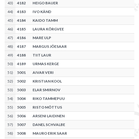
43
)
4182
HEIGO BAUER
44
)
4183
IVO KÄND
45
)
4184
KAIDO TAMM
46
)
4185
LAURA KÕRGVEE
47
)
4186
MARE ULP
48
)
4187
MARGUS JÕESAAR
49
)
4188
TIIT LAUR
50
)
4189
URMAS KERGE
51
)
5001
AIVAR VERI
52
)
5002
KRISTIAN KOOL
53
)
5003
ELAR SMIRNOV
54
)
5004
RIKO TAMMEPUU
55
)
5005
RISTO MÕTTUS
56
)
5006
ARSENI LAIDINEN
57
)
5007
DANEL SCHVALBE
58
)
5008
MAURO ERIK SAAR