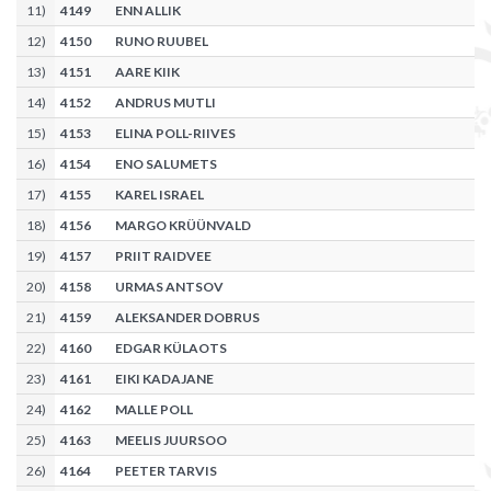
11
)
4149
ENN ALLIK
12
)
4150
RUNO RUUBEL
13
)
4151
AARE KIIK
14
)
4152
ANDRUS MUTLI
15
)
4153
ELINA POLL-RIIVES
16
)
4154
ENO SALUMETS
17
)
4155
KAREL ISRAEL
18
)
4156
MARGO KRÜÜNVALD
19
)
4157
PRIIT RAIDVEE
20
)
4158
URMAS ANTSOV
21
)
4159
ALEKSANDER DOBRUS
22
)
4160
EDGAR KÜLAOTS
23
)
4161
EIKI KADAJANE
24
)
4162
MALLE POLL
25
)
4163
MEELIS JUURSOO
26
)
4164
PEETER TARVIS