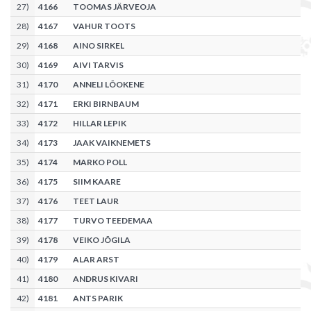
27
)
4166
TOOMAS JÄRVEOJA
28
)
4167
VAHUR TOOTS
29
)
4168
AINO SIRKEL
30
)
4169
AIVI TARVIS
31
)
4170
ANNELI LÕOKENE
32
)
4171
ERKI BIRNBAUM
33
)
4172
HILLAR LEPIK
34
)
4173
JAAK VAIKNEMETS
35
)
4174
MARKO POLL
36
)
4175
SIIM KAARE
37
)
4176
TEET LAUR
38
)
4177
TURVO TEEDEMAA
39
)
4178
VEIKO JÕGILA
40
)
4179
ALAR ARST
41
)
4180
ANDRUS KIVARI
42
)
4181
ANTS PARIK