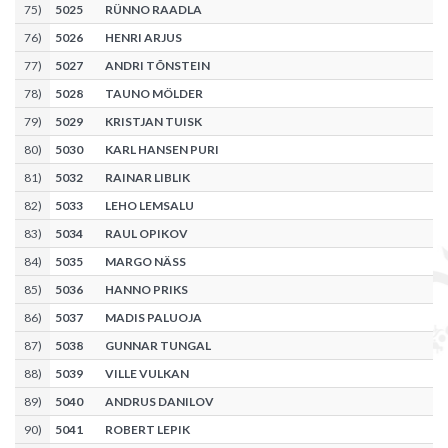
75
)
5025
RÜNNO RAADLA
76
)
5026
HENRI ARJUS
77
)
5027
ANDRI TÕNSTEIN
78
)
5028
TAUNO MÖLDER
79
)
5029
KRISTJAN TUISK
80
)
5030
KARL HANSEN PURI
81
)
5032
RAINAR LIBLIK
82
)
5033
LEHO LEMSALU
83
)
5034
RAUL OPIKOV
84
)
5035
MARGO NÄSS
85
)
5036
HANNO PRIKS
86
)
5037
MADIS PALUOJA
87
)
5038
GUNNAR TUNGAL
88
)
5039
VILLE VULKAN
89
)
5040
ANDRUS DANILOV
90
)
5041
ROBERT LEPIK