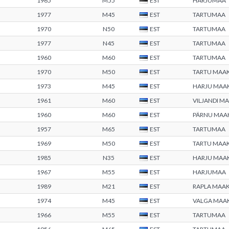
1965
M55
EST
HARJUMAA
1977
M45
EST
TARTUMAA
1970
N50
EST
TARTUMAA
1977
N45
EST
TARTUMAA
1960
M60
EST
TARTUMAA
1970
M50
EST
TARTU MAA
1973
M45
EST
HARJU MAA
1961
M60
EST
VILJANDI 
1960
M60
EST
PÄRNU MA
1957
M65
EST
TARTUMAA
1969
M50
EST
TARTU MAA
1985
N35
EST
HARJU MAA
1967
M55
EST
HARJUMAA
1989
M21
EST
RAPLA MAA
1974
M45
EST
VALGA MAA
1966
M55
EST
TARTUMAA