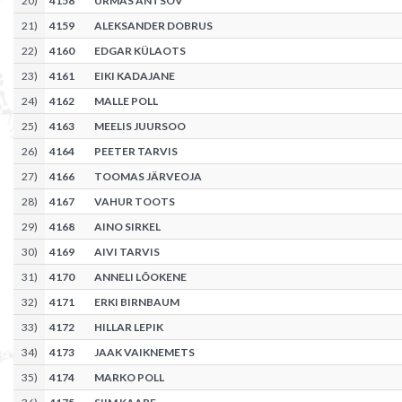
20
)
4158
URMAS ANTSOV
21
)
4159
ALEKSANDER DOBRUS
22
)
4160
EDGAR KÜLAOTS
23
)
4161
EIKI KADAJANE
24
)
4162
MALLE POLL
25
)
4163
MEELIS JUURSOO
26
)
4164
PEETER TARVIS
27
)
4166
TOOMAS JÄRVEOJA
28
)
4167
VAHUR TOOTS
29
)
4168
AINO SIRKEL
30
)
4169
AIVI TARVIS
31
)
4170
ANNELI LÕOKENE
32
)
4171
ERKI BIRNBAUM
33
)
4172
HILLAR LEPIK
34
)
4173
JAAK VAIKNEMETS
35
)
4174
MARKO POLL