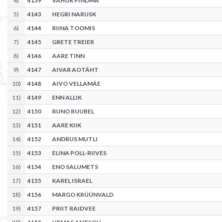
4
)
4139
VAHUR PINDMA
5
)
4143
HEGRI NARUSK
6
)
4144
RIINA TOOMIS
7
)
4145
GRETE TREIER
8
)
4146
AARE TINN
9
)
4147
AIVAR AOTÄHT
10
)
4148
AIVO VELLAMÄE
11
)
4149
ENN ALLIK
12
)
4150
RUNO RUUBEL
13
)
4151
AARE KIIK
14
)
4152
ANDRUS MUTLI
15
)
4153
ELINA POLL-RIIVES
16
)
4154
ENO SALUMETS
17
)
4155
KAREL ISRAEL
18
)
4156
MARGO KRÜÜNVALD
19
)
4157
PRIIT RAIDVEE