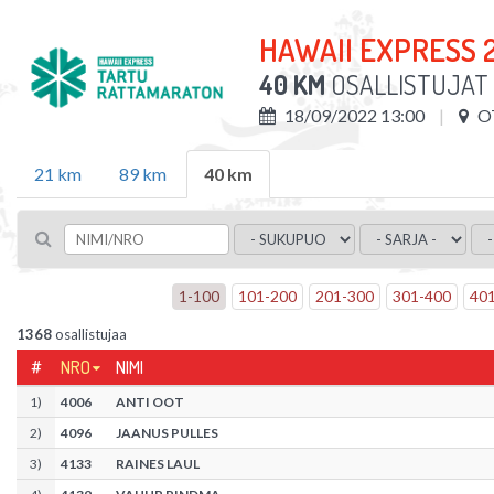
HAWAII EXPRESS 
40 KM
OSALLISTUJAT
18/09/2022 13:00
O
21 km
89 km
40 km
1
-
100
101
-
200
201
-
300
301
-
400
40
1368
osallistujaa
#
NRO
NIMI
1
)
4006
ANTI OOT
2
)
4096
JAANUS PULLES
3
)
4133
RAINES LAUL