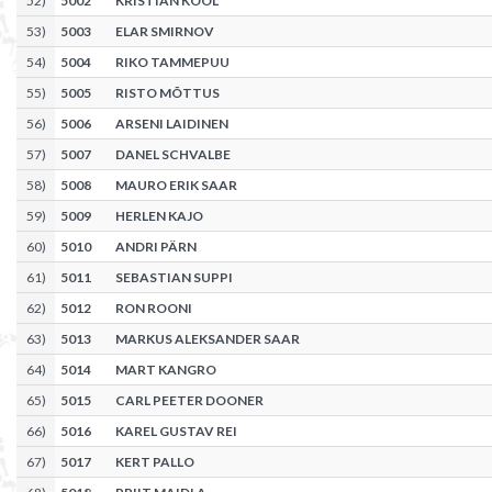
52
)
5002
KRISTIAN KOOL
53
)
5003
ELAR SMIRNOV
54
)
5004
RIKO TAMMEPUU
55
)
5005
RISTO MÕTTUS
56
)
5006
ARSENI LAIDINEN
57
)
5007
DANEL SCHVALBE
58
)
5008
MAURO ERIK SAAR
59
)
5009
HERLEN KAJO
60
)
5010
ANDRI PÄRN
61
)
5011
SEBASTIAN SUPPI
62
)
5012
RON ROONI
63
)
5013
MARKUS ALEKSANDER SAAR
64
)
5014
MART KANGRO
65
)
5015
CARL PEETER DOONER
66
)
5016
KAREL GUSTAV REI
67
)
5017
KERT PALLO