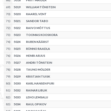
68
)
5018
PRIIT MAIDLA
69
)
5019
WILLIAM TÕNSTEIN
70
)
5020
KAAREL VENT
71
)
5021
SANDOR TABO
72
)
5022
RAIVO MÕTTUS
73
)
5023
TOOMAS KOOSKORA
74
)
5024
RUBEN KÄÄRST
75
)
5025
RÜNNO RAADLA
76
)
5026
HENRI ARJUS
77
)
5027
ANDRI TÕNSTEIN
78
)
5028
TAUNO MÖLDER
79
)
5029
KRISTJAN TUISK
80
)
5030
KARL HANSEN PURI
81
)
5032
RAINAR LIBLIK
82
)
5033
LEHO LEMSALU
83
)
5034
RAUL OPIKOV