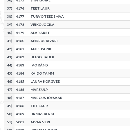
36
)
4175
SIIM KAARE
37
)
4176
TEET LAUR
38
)
4177
TURVO TEEDEMAA
39
)
4178
VEIKO JÕGILA
40
)
4179
ALAR ARST
41
)
4180
ANDRUS KIVARI
42
)
4181
ANTS PARIK
43
)
4182
HEIGO BAUER
44
)
4183
IVO KÄND
45
)
4184
KAIDO TAMM
46
)
4185
LAURA KÕRGVEE
47
)
4186
MARE ULP
48
)
4187
MARGUS JÕESAAR
49
)
4188
TIIT LAUR
50
)
4189
URMAS KERGE
51
)
5001
AIVAR VERI