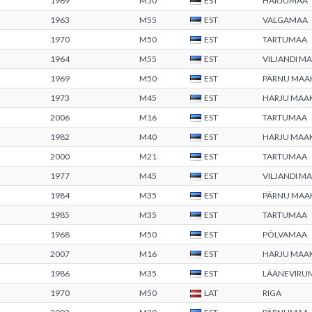
1969
M50
EST
HARJUMAA
1963
M55
EST
VALGAMAA
1970
M50
EST
TARTUMAA
1964
M55
EST
VILJANDI 
1969
M50
EST
PÄRNU MA
1973
M45
EST
HARJU MAA
2006
M16
EST
TARTUMAA
1982
M40
EST
HARJU MAA
2000
M21
EST
TARTUMAA
1977
M45
EST
VILJANDI 
1984
M35
EST
PÄRNU MA
1985
M35
EST
TARTUMAA
1968
M50
EST
PÕLVAMAA
2007
M16
EST
HARJU MAA
1986
M35
EST
LÄÄNEVIRU
1970
M50
LAT
RIGA