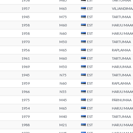
1956
M65
EST
TARTUMAA
1957
M65
EST
VILJANDIMA
1945
M75
EST
TARTUMAA
1958
M60
EST
HARJU MAA
1958
N60
EST
HARJU MAA
1970
M50
EST
TARTUMAA
1956
M65
EST
RAPLAMAA
1961
M60
EST
TARTUMAA
1969
M50
EST
HARJUMAA
1945
N75
EST
TARTUMAA
1959
N60
EST
RAPLAMAA
1966
N55
EST
HARJU MAA
1975
M45
EST
PÄRNUMAA
1954
M65
EST
HARJU MAA
1979
M40
EST
TARTUMAA
1988
M21
EST
HARJU MAA