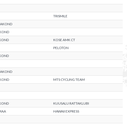
TRISMILE
MAAKOND
AKOND
KOND
KOSE AMK CT
PELOTON
KOND
MAAKOND
AKOND
MTS CYCLING TEAM
KOND
KUUSALU RATTAKLUBI
MAA
HAWAII EXPRESS