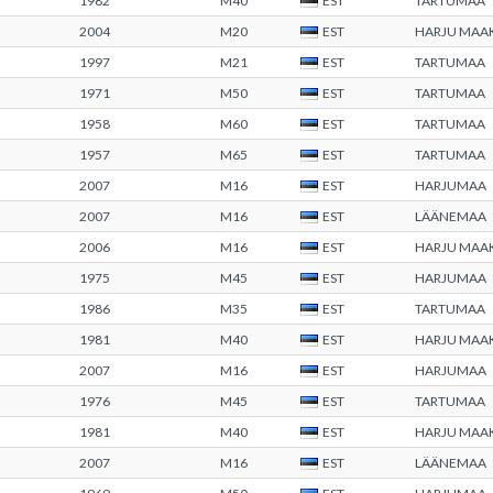
1982
M40
EST
TARTUMAA
2004
M20
EST
HARJU MAA
1997
M21
EST
TARTUMAA
1971
M50
EST
TARTUMAA
1958
M60
EST
TARTUMAA
1957
M65
EST
TARTUMAA
2007
M16
EST
HARJUMAA
2007
M16
EST
LÄÄNEMAA
2006
M16
EST
HARJU MAA
1975
M45
EST
HARJUMAA
1986
M35
EST
TARTUMAA
1981
M40
EST
HARJU MAA
2007
M16
EST
HARJUMAA
1976
M45
EST
TARTUMAA
1981
M40
EST
HARJU MAA
2007
M16
EST
LÄÄNEMAA