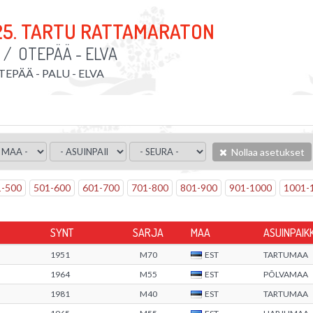
25. TARTU RATTAMARATON
/
OTEPÄÄ - ELVA
TEPÄÄ - PALU - ELVA
Nollaa asetukset
1
-
500
501
-
600
601
-
700
701
-
800
801
-
900
901
-
1000
1001
-
SYNT
SARJA
MAA
ASUINPAIK
1951
M70
EST
TARTUMAA
1964
M55
EST
PÕLVAMAA
1981
M40
EST
TARTUMAA