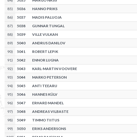
84
)
5035
MARGO NÄSS
85
)
5036
HANNO PRIKS
86
)
5037
MADIS PALUOJA
87
)
5038
GUNNAR TUNGAL
88
)
5039
VILLE VULKAN
89
)
5040
ANDRUS DANILOV
90
)
5041
ROBERT LEPIK
91
)
5042
ENNOR LUGNA
92
)
5043
KARL-MARTIN VOOVERE
93
)
5044
MARKO PETERSON
94
)
5045
ANTI TEEARU
95
)
5046
HANNES KÜLV
96
)
5047
ERHARD MANDEL
97
)
5048
ANDREAS VILBASTE
98
)
5049
TIMMO TIITUS
99
)
5050
ERIKS ANDERSONS