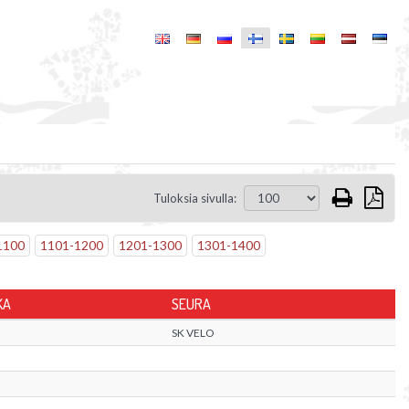
Tuloksia sivulla:
1100
1101
-
1200
1201
-
1300
1301
-
1400
KA
SEURA
SK VELO