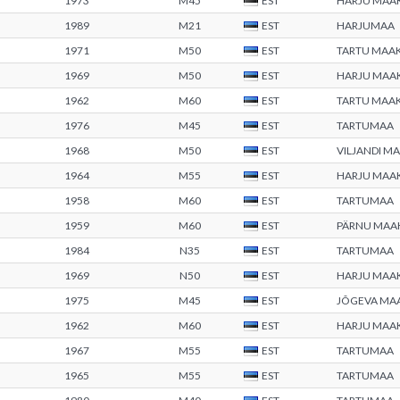
1973
M45
EST
HARJU MAA
1989
M21
EST
HARJUMAA
1971
M50
EST
TARTU MAA
1969
M50
EST
HARJU MAA
1962
M60
EST
TARTU MAA
1976
M45
EST
TARTUMAA
1968
M50
EST
VILJANDI 
1964
M55
EST
HARJU MAA
1958
M60
EST
TARTUMAA
1959
M60
EST
PÄRNU MA
1984
N35
EST
TARTUMAA
1969
N50
EST
HARJU MAA
1975
M45
EST
JÕGEVA MA
1962
M60
EST
HARJU MAA
1967
M55
EST
TARTUMAA
1965
M55
EST
TARTUMAA