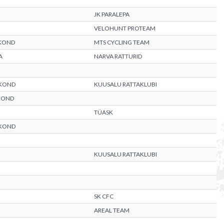
JK PARALEPA
VELOHUNT PROTEAM
KOND
MTS CYCLING TEAM
A
NARVA RATTURID
KOND
KUUSALU RATTAKLUBI
KOND
TÜASK
KOND
KUUSALU RATTAKLUBI
SK CFC
AREAL TEAM