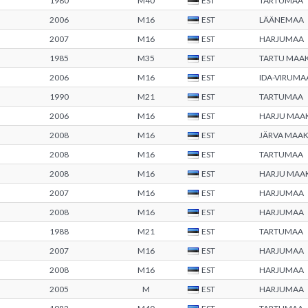
1980
M40
EST
TARTUMAA
2006
M16
EST
LÄÄNEMAA
2007
M16
EST
HARJUMAA
1985
M35
EST
TARTU MAA
2006
M16
EST
IDA-VIRUMA
1990
M21
EST
TARTUMAA
2006
M16
EST
HARJU MAA
2008
M16
EST
JÄRVA MAA
2008
M16
EST
TARTUMAA
2008
M16
EST
HARJU MAA
2007
M16
EST
HARJUMAA
2008
M16
EST
HARJUMAA
1988
M21
EST
TARTUMAA
2007
M16
EST
HARJUMAA
2008
M16
EST
HARJUMAA
2005
M
EST
HARJUMAA