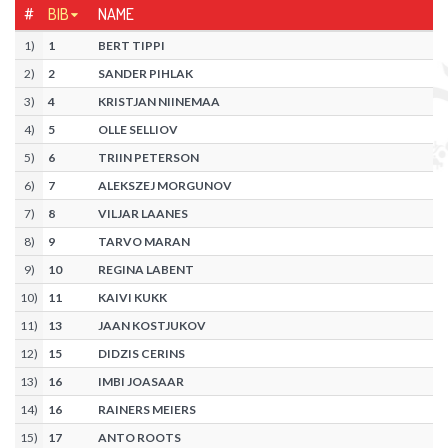
#
BIB
NAME
1
)
1
BERT TIPPI
2
)
2
SANDER PIHLAK
3
)
4
KRISTJAN NIINEMAA
4
)
5
OLLE SELLIOV
5
)
6
TRIIN PETERSON
6
)
7
ALEKSZEJ MORGUNOV
7
)
8
VILJAR LAANES
8
)
9
TARVO MARAN
9
)
10
REGINA LABENT
10
)
11
KAIVI KUKK
11
)
13
JAAN KOSTJUKOV
12
)
15
DIDZIS CERINS
13
)
16
IMBI JOASAAR
14
)
16
RAINERS MEIERS
15
)
17
ANTO ROOTS