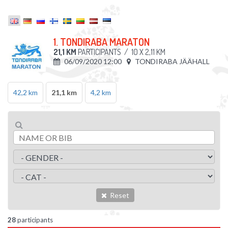
1. TONDIRABA MARATON
21,1 KM
PARTICIPANTS
/
10 X 2,11 KM
06/09/2020 12:00
TONDIRABA JÄÄHALL
42,2 km
21,1 km
4,2 km
Reset
28
participants