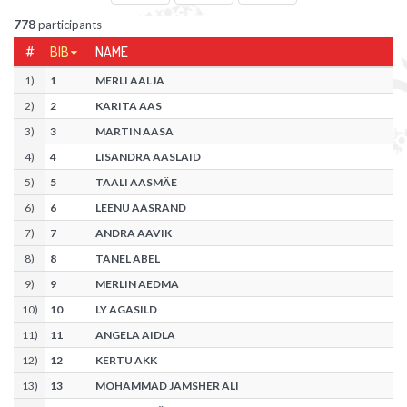
778
participants
#
BIB
NAME
1
)
1
MERLI AALJA
2
)
2
KARITA AAS
3
)
3
MARTIN AASA
4
)
4
LISANDRA AASLAID
5
)
5
TAALI AASMÄE
6
)
6
LEENU AASRAND
7
)
7
ANDRA AAVIK
8
)
8
TANEL ABEL
9
)
9
MERLIN AEDMA
10
)
10
LY AGASILD
11
)
11
ANGELA AIDLA
12
)
12
KERTU AKK
13
)
13
MOHAMMAD JAMSHER ALI