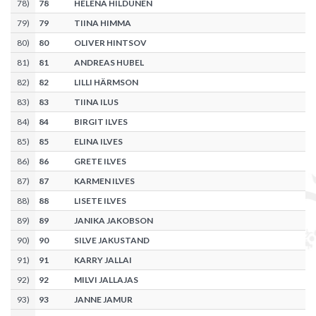
78
)
78
HELENA HILDUNEN
79
)
79
TIINA HIMMA
80
)
80
OLIVER HINTSOV
81
)
81
ANDREAS HUBEL
82
)
82
LILLI HÄRMSON
83
)
83
TIINA ILUS
84
)
84
BIRGIT ILVES
85
)
85
ELINA ILVES
86
)
86
GRETE ILVES
87
)
87
KARMEN ILVES
88
)
88
LISETE ILVES
89
)
89
JANIKA JAKOBSON
90
)
90
SILVE JAKUSTAND
91
)
91
KARRY JALLAI
92
)
92
MILVI JALLAJAS
93
)
93
JANNE JAMUR