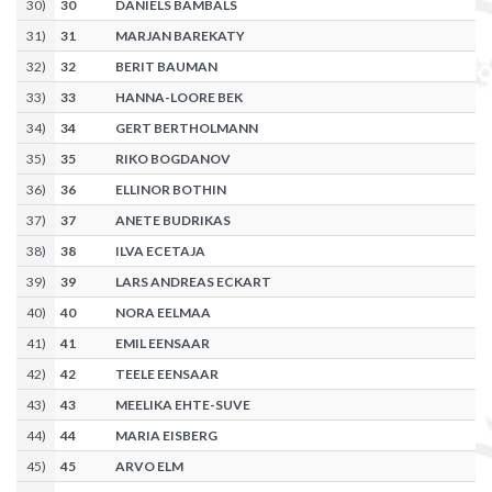
30
)
30
DANIELS BAMBALS
31
)
31
MARJAN BAREKATY
32
)
32
BERIT BAUMAN
33
)
33
HANNA-LOORE BEK
34
)
34
GERT BERTHOLMANN
35
)
35
RIKO BOGDANOV
36
)
36
ELLINOR BOTHIN
37
)
37
ANETE BUDRIKAS
38
)
38
ILVA ECETAJA
39
)
39
LARS ANDREAS ECKART
40
)
40
NORA EELMAA
41
)
41
EMIL EENSAAR
42
)
42
TEELE EENSAAR
43
)
43
MEELIKA EHTE-SUVE
44
)
44
MARIA EISBERG
45
)
45
ARVO ELM