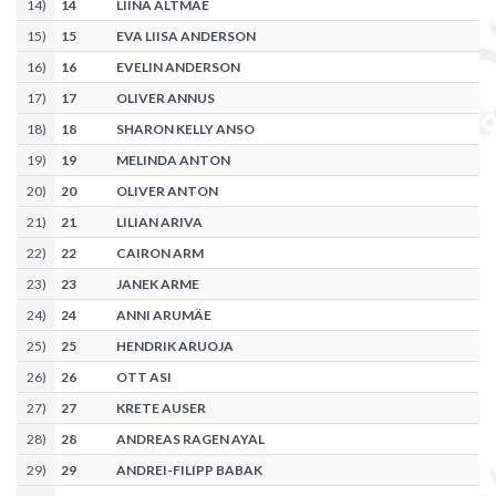
14
)
14
LIINA ALTMÄE
15
)
15
EVA LIISA ANDERSON
16
)
16
EVELIN ANDERSON
17
)
17
OLIVER ANNUS
18
)
18
SHARON KELLY ANSO
19
)
19
MELINDA ANTON
20
)
20
OLIVER ANTON
21
)
21
LILIAN ARIVA
22
)
22
CAIRON ARM
23
)
23
JANEK ARME
24
)
24
ANNI ARUMÄE
25
)
25
HENDRIK ARUOJA
26
)
26
OTT ASI
27
)
27
KRETE AUSER
28
)
28
ANDREAS RAGEN AYAL
29
)
29
ANDREI-FILIPP BABAK