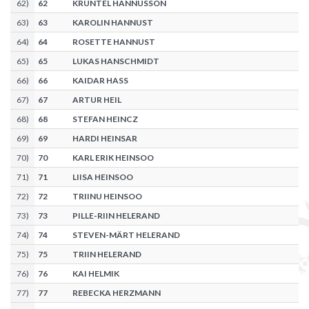
62
)
62
KRÜNTEL HANNUSSON
63
)
63
KAROLIN HANNUST
64
)
64
ROSETTE HANNUST
65
)
65
LUKAS HANSCHMIDT
66
)
66
KAIDAR HASS
67
)
67
ARTUR HEIL
68
)
68
STEFAN HEINCZ
69
)
69
HARDI HEINSAR
70
)
70
KARL ERIK HEINSOO
71
)
71
LIISA HEINSOO
72
)
72
TRIINU HEINSOO
73
)
73
PILLE-RIIN HELERAND
74
)
74
STEVEN-MÄRT HELERAND
75
)
75
TRIIN HELERAND
76
)
76
KAI HELMIK
77
)
77
REBECKA HERZMANN