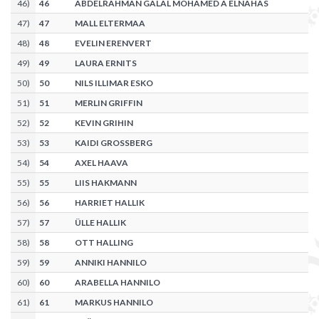
46
)
46
ABDELRAHMAN GALAL MOHAMED A ELNAHAS
47
)
47
MALL ELTERMAA
48
)
48
EVELIN ERENVERT
49
)
49
LAURA ERNITS
50
)
50
NILS ILLIMAR ESKO
51
)
51
MERLIN GRIFFIN
52
)
52
KEVIN GRIHIN
53
)
53
KAIDI GROSSBERG
54
)
54
AXEL HAAVA
55
)
55
LIIS HAKMANN
56
)
56
HARRIET HALLIK
57
)
57
ÜLLE HALLIK
58
)
58
OTT HALLING
59
)
59
ANNIKI HANNILO
60
)
60
ARABELLA HANNILO
61
)
61
MARKUS HANNILO