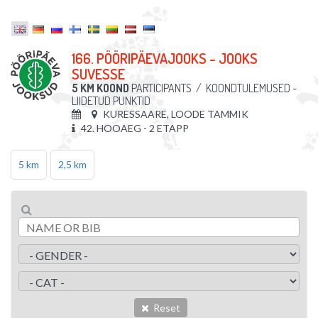
166. PÖÖRIPÄEVAJOOKS - JOOKS
SUVESSE
5 KM KOOND
PARTICIPANTS
/
KOONDTULEMUSED -
LIIDETUD PUNKTID
KURESSAARE, LOODE TAMMIK
42. HOOAEG - 2 ETAPP
5 km
2,5 km
Reset