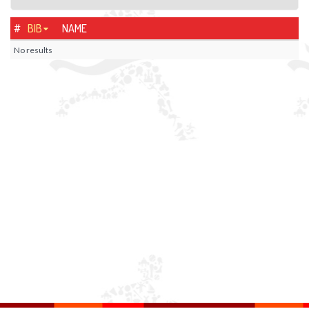
#
BIB
NAME
No results