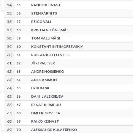
54
)
55
RANDO KEINAST
55
)
56
STEN PÄRNITS
56
)
57
REIGO VÄLI
57
)
58
KRISTJAN TÕNISMÄE
58
)
59
TOM VALLIMÄGI
59
)
60
KONSTANTIN TIMOFEEVSKIY
60
)
61
RUSLAN KOTELEVETS
61
)
62
JÜRI PALTSER
62
)
63
ANDRE NOSSENKO
63
)
64
ANTS AMMON
64
)
65
ERIK KASK
65
)
66
DANIIL ALEKSEJEV
66
)
67
RENAT KIRSIPUU
67
)
68
DMITRI SOVTSA
68
)
69
RAIKO KEINAST
69
)
70
ALEKSANDR KULATŠENKO