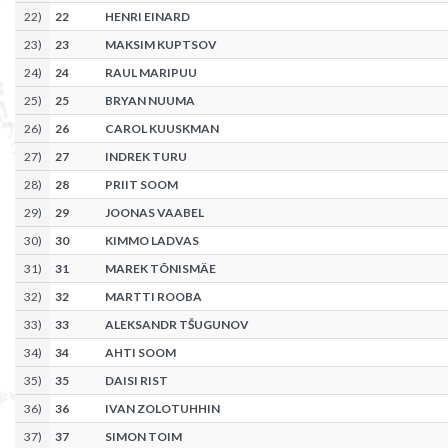
22
)
22
HENRI EINARD
23
)
23
MAKSIM KUPTSOV
24
)
24
RAUL MARIPUU
25
)
25
BRYAN NUUMA
26
)
26
CAROL KUUSKMAN
27
)
27
INDREK TURU
28
)
28
PRIIT SOOM
29
)
29
JOONAS VAABEL
30
)
30
KIMMO LADVAS
31
)
31
MAREK TÕNISMÄE
32
)
32
MARTTI ROOBA
33
)
33
ALEKSANDR TŠUGUNOV
34
)
34
AHTI SOOM
35
)
35
DAISI RIST
36
)
36
IVAN ZOLOTUHHIN
37
)
37
SIMON TOIM