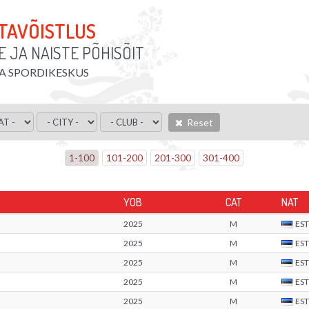
TTAVÕISTLUS
 JA NAISTE PÕHISÕIT
TA SPORDIKESKUS
Reset
1
-
100
101
-
200
201
-
300
301
-
400
YOB
CAT
NAT
2025
M
EST
2025
M
EST
2025
M
EST
2025
M
EST
2025
M
EST