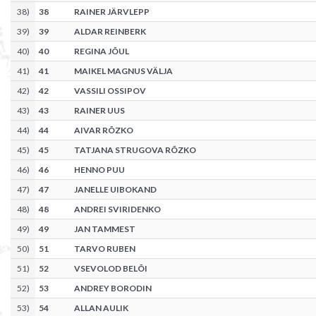
38
)
38
RAINER JÄRVLEPP
39
)
39
ALDAR REINBERK
40
)
40
REGINA JÕUL
41
)
41
MAIKEL MAGNUS VÄLJA
42
)
42
VASSILI OSSIPOV
43
)
43
RAINER UUS
44
)
44
AIVAR RÕZKO
45
)
45
TATJANA STRUGOVA RÕZKO
46
)
46
HENNO PUU
47
)
47
JANELLE UIBOKAND
48
)
48
ANDREI SVIRIDENKO
49
)
49
JAN TAMMEST
50
)
51
TARVO RUBEN
51
)
52
VSEVOLOD BELÕI
52
)
53
ANDREY BORODIN
53
)
54
ALLAN AULIK