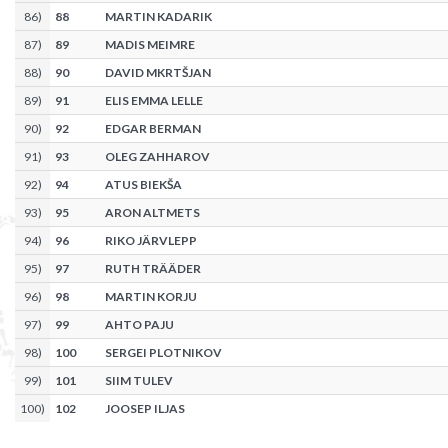
86
)
88
MARTIN KADARIK
87
)
89
MADIS MEIMRE
88
)
90
DAVID MKRTŠJAN
89
)
91
ELIS EMMA LELLE
90
)
92
EDGAR BERMAN
91
)
93
OLEG ZAHHAROV
92
)
94
ATUS BIEKŠA
93
)
95
ARON ALTMETS
94
)
96
RIKO JÄRVLEPP
95
)
97
RUTH TRÄÄDER
96
)
98
MARTIN KORJU
97
)
99
AHTO PAJU
98
)
100
SERGEI PLOTNIKOV
99
)
101
SIIM TULEV
100
)
102
JOOSEP ILJAS