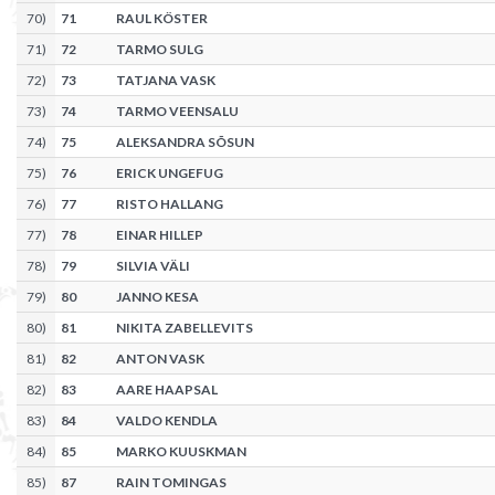
70
)
71
RAUL KÖSTER
71
)
72
TARMO SULG
72
)
73
TATJANA VASK
73
)
74
TARMO VEENSALU
74
)
75
ALEKSANDRA SÕSUN
75
)
76
ERICK UNGEFUG
76
)
77
RISTO HALLANG
77
)
78
EINAR HILLEP
78
)
79
SILVIA VÄLI
79
)
80
JANNO KESA
80
)
81
NIKITA ZABELLEVITS
81
)
82
ANTON VASK
82
)
83
AARE HAAPSAL
83
)
84
VALDO KENDLA
84
)
85
MARKO KUUSKMAN
85
)
87
RAIN TOMINGAS