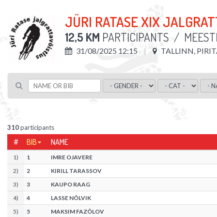
JÜRI RATASE XIX JALGRA
12,5 KM
PARTICIPANTS
/
MEESTE
31/08/2025 12:15
TALLINN, PIRI
310
participants
#
BIB
NAME
1
)
1
IMRE OJAVERE
2
)
2
KIRILL TARASSOV
3
)
3
KAUPO RAAG
4
)
4
LASSE NÕLVIK
5
)
5
MAKSIM FAZÕLOV