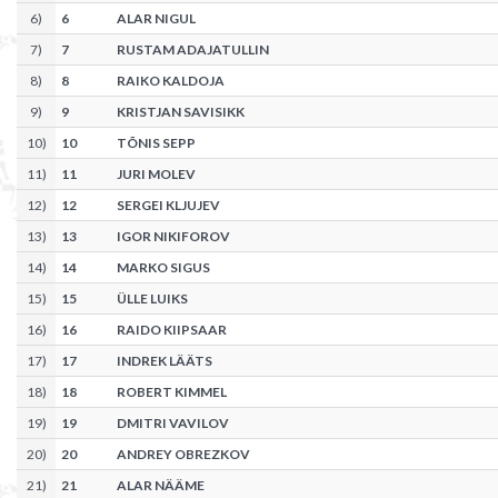
6
)
6
ALAR NIGUL
7
)
7
RUSTAM ADAJATULLIN
8
)
8
RAIKO KALDOJA
9
)
9
KRISTJAN SAVISIKK
10
)
10
TÕNIS SEPP
11
)
11
JURI MOLEV
12
)
12
SERGEI KLJUJEV
13
)
13
IGOR NIKIFOROV
14
)
14
MARKO SIGUS
15
)
15
ÜLLE LUIKS
16
)
16
RAIDO KIIPSAAR
17
)
17
INDREK LÄÄTS
18
)
18
ROBERT KIMMEL
19
)
19
DMITRI VAVILOV
20
)
20
ANDREY OBREZKOV
21
)
21
ALAR NÄÄME