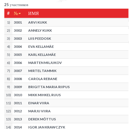
25
участников
#
№
ИМЯ
1
)
3001
ARVI KUKK
2
)
3002
ANNELY KUKK
3
)
3003
LIIS PEEDOSK
4
)
3004
EVA KELLAMÄE
5
)
3005
KARL KELLAMÄE
6
)
3006
MARTEN MILJUKOV
7
)
3007
MIRTEL TAMMIK
8
)
3008
CAROLA REBANE
9
)
3009
BRIGITTA MARIA RIIPUS
10
)
3010
MIKK MIHKEL RUUS
11
)
3011
EINAR VIIRA
12
)
3012
MARJU VIIRA
13
)
3013
DEREK MÕTTUS
14
)
3014
IGOR JAN KRAWCZYK