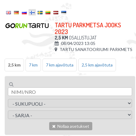
TARTU PARKMETSA JOOKS
2023
2,5 KM
OSALLISTUJAT
08/04/2023 13:05
TARTU SANATOORIUMI PARKMETS
2,5 km
7 km
7 km ajavõtuta
2,5 km ajavõtuta
Nollaa asetukset