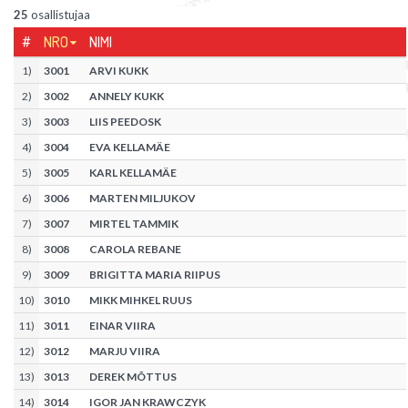
25
osallistujaa
#
NRO
NIMI
1
)
3001
ARVI KUKK
2
)
3002
ANNELY KUKK
3
)
3003
LIIS PEEDOSK
4
)
3004
EVA KELLAMÄE
5
)
3005
KARL KELLAMÄE
6
)
3006
MARTEN MILJUKOV
7
)
3007
MIRTEL TAMMIK
8
)
3008
CAROLA REBANE
9
)
3009
BRIGITTA MARIA RIIPUS
10
)
3010
MIKK MIHKEL RUUS
11
)
3011
EINAR VIIRA
12
)
3012
MARJU VIIRA
13
)
3013
DEREK MÕTTUS
14
)
3014
IGOR JAN KRAWCZYK