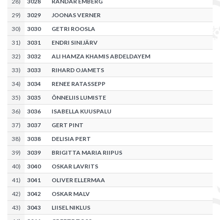
28
)
3028
RANDAR EMBERG
29
)
3029
JOONAS VERNER
30
)
3030
GETRI ROOSLA
31
)
3031
ENDRI SINIJÄRV
32
)
3032
ALI HAMZA KHAMIS ABDELDAYEM
33
)
3033
RIHARD OJAMETS
34
)
3034
RENEE RATASSEPP
35
)
3035
ÕNNELIIS LUMISTE
36
)
3036
ISABELLA KUUSPALU
37
)
3037
GERT PINT
38
)
3038
DELISIA PERT
39
)
3039
BRIGITTA MARIA RIIPUS
40
)
3040
OSKAR LAVRITS
41
)
3041
OLIVER ELLERMAA
42
)
3042
OSKAR MALV
43
)
3043
LIISEL NIKLUS