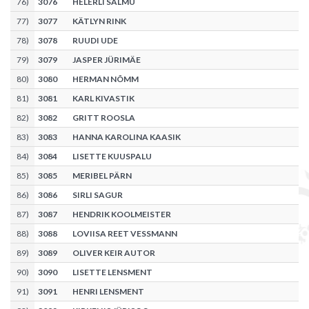
76
)
3076
HELERLI SALMU
77
)
3077
KÄTLYN RINK
78
)
3078
RUUDI UDE
79
)
3079
JASPER JÜRIMÄE
80
)
3080
HERMAN NÕMM
81
)
3081
KARL KIVASTIK
82
)
3082
GRITT ROOSLA
83
)
3083
HANNA KAROLINA KAASIK
84
)
3084
LISETTE KUUSPALU
85
)
3085
MERIBEL PÄRN
86
)
3086
SIRLI SAGUR
87
)
3087
HENDRIK KOOLMEISTER
88
)
3088
LOVIISA REET VESSMANN
89
)
3089
OLIVER KEIR AUTOR
90
)
3090
LISETTE LENSMENT
91
)
3091
HENRI LENSMENT