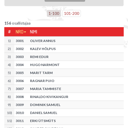
1
-
100
101
-
200
156
osallistujaa
#
NRO
NIMI
1
)
3001
OLIVER ANNUS
2
)
3002
KALEV HÕLPUS
3
)
3003
REMI EDUR
4
)
3004
HUGO NARMONT
5
)
3005
MARIT TARM
6
)
3006
RAGNAR PUIO
7
)
3007
MARIA TAMMISTE
8
)
3008
RINALDO KIVIKANGUR
9
)
3009
DOMINIK SAMUEL
10
)
3010
DANIEL SAMUEL
11
)
3011
ERKI ÜTSMÜTS