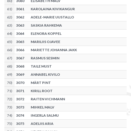
60
)
3060
ELISABETH MALV
61
)
3061
KAROLAINA KIVIKANGUR
62
)
3062
ADELE-MARIE UUSTALLO
63
)
3063
SASKIA RAHKEMA
64
)
3064
ELENORA KOPPEL
65
)
3065
MARILIIS OJAVEE
66
)
3066
MARIETTE JOHANNA JAKK
67
)
3067
RASMUS SESMIN
68
)
3068
TAILE MUST
69
)
3069
ANNABEL KIVILO
70
)
3070
MÄRT PINT
71
)
3071
KIRILL ROOT
72
)
3072
RAITEN VICHMANN
73
)
3073
MIHKEL MALV
74
)
3074
INGERLA SALMU
75
)
3075
ADELIIS ARIA