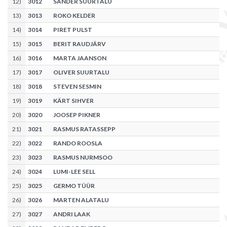
12
)
3012
SANDER SUURTALU
13
)
3013
ROKO KELDER
14
)
3014
PIRET PULST
15
)
3015
BERIT RAUDJÄRV
16
)
3016
MARTA JAANSON
17
)
3017
OLIVER SUURTALU
18
)
3018
STEVEN SESMIN
19
)
3019
KÄRT SIHVER
20
)
3020
JOOSEP PIKNER
21
)
3021
RASMUS RATASSEPP
22
)
3022
RANDO ROOSLA
23
)
3023
RASMUS NURMSOO
24
)
3024
LUMI-LEE SELL
25
)
3025
GERMO TÜÜR
26
)
3026
MARTEN ALATALU
27
)
3027
ANDRI LAAK