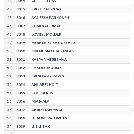
44
)
3044
GREETE TOSS
45
)
3045
KRISTJAN LOIGO
46
)
3046
AGNESSA PARKONEN
47
)
3047
ROMI KALJUMÄE
48
)
3048
LOVIISE MÖLDER
49
)
3049
MERETE-ELISA UUSTALU
50
)
3050
MIKAIL MATHIAS ASLAN
51
)
3051
KASPAR MERESMAA
52
)
3052
RANDO RAUDSIK
53
)
3053
BRIGITA-LY VARES
54
)
3054
ANNABEL KOIT
55
)
3055
REBEKA RIIS
56
)
3056
MIA MALV
57
)
3057
CHRISTIAN MÄGI
58
)
3058
LISANNE VALDMETS
59
)
3059
LIIS LIIBAK